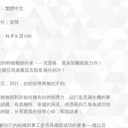
言：繁體中文
版社：道聲
14.8 x 21 cm
介：
 紐約時報暢銷作家——克雷格．葛洛契爾最新力作！
 美國亞馬遜書店五顆星滿分好評！
「它」同行，你的領導將無往不利。
雷格牧師對於如何擁有好的領導力，以打造充滿生機的事
與組織，有其獨特、卓越的洞見。他憑藉自己身為成功領
的經驗，分享寶貴的領導心得，幫助讀者：
了解自己的組織與事工是否具備那成功的要素──難以言