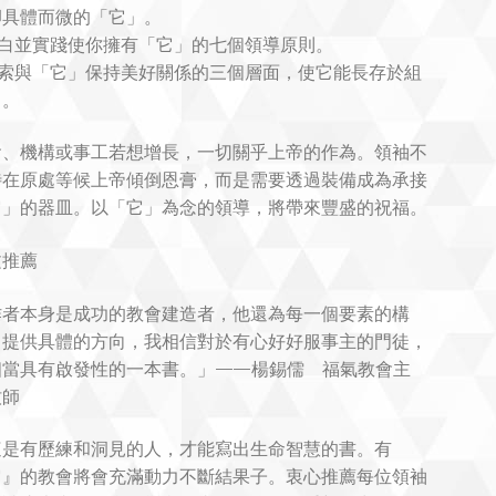
卻具體而微的「它」。
明白並實踐使你擁有「它」的七個領導原則。
 探索與「它」保持美好關係的三個層面，使它能長存於組
中。
會、機構或事工若想增長，一切關乎上帝的作為。領袖不
待在原處等候上帝傾倒恩膏，而是需要透過裝備成為承接
它」的器皿。以「它」為念的領導，將帶來豐盛的祝福。
文推薦
作者本身是成功的教會建造者，他還為每一個要素的構
，提供具體的方向，我相信對於有心好好服事主的門徒，
相當具有啟發性的一本書。」——楊錫儒 福氣教會主
牧師
這是有歷練和洞見的人，才能寫出生命智慧的書。有
它』的教會將會充滿動力不斷結果子。衷心推薦每位領袖