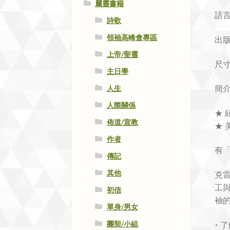
屬靈書籍
語
詩歌
領袖高峰會專區
出
上帝/聖靈
尺寸：
主日學
簡
人生
人際關係
★
佈道/宣教
★
作者
有
傳記
其他
克
工
初信
袖
單身/男女
團契/小組
• 