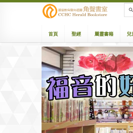
Skip
Skip
Sea
Sear
for:
to
to
navigation
content
首頁
聖經
屬靈書籍
兒
Home
Attribution
Cart
Checkout
兒童聖經/