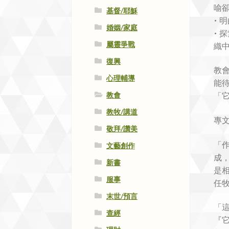
喻
基督/耶穌
• 
婚姻/家庭
•
屬靈爭戰
織
復興
教
心理輔導
能
教會
「
教牧/講道
專
敬拜/讚美
「
文藝創作
成
新書
是
服事
任
末世/預言
「
查經
『