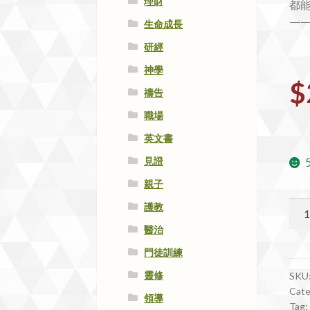
理財
都
—
生命成長
研經
神學
$
禱告
職場
英文書
見證
親子
#34
護教
非
醫治
它
門徒訓練
不
可
靈修
SKU
Cate
(領
領導
Tag:
袖