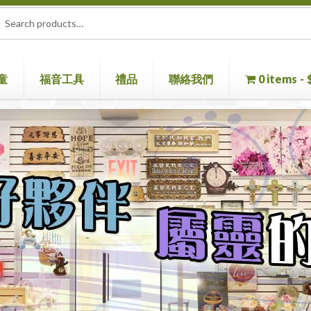
rch
ch
童
福音工具
禮品
聯絡我們
0 items
童書
聖經機
首頁
聖經
聯絡我們