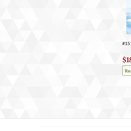
#1
$
1
Re