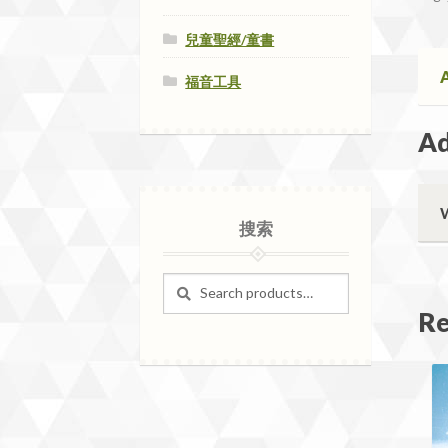
高
兒童聖經/童書
峰
會
A
福音工具
專
區)
Ad
qua
搜索
Search
Search
for:
Re