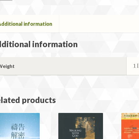
dditional information
ditional information
ntity
1 
Weight
lated products