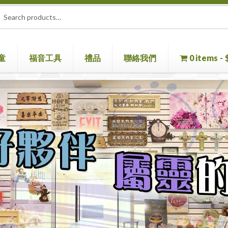
rch
ch
童
福音工具
禮品
聯絡我們
0 items
童書
聖經機
首頁
聖經
聯絡我們