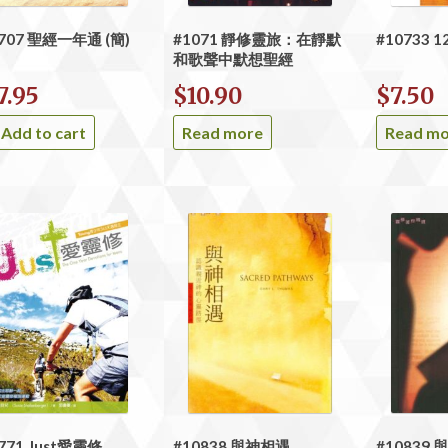
707 聖經一年通 (簡)
#1071 靜修靈旅：在靜默
#10733
和歌聲中默想聖經
7.95
$
10.90
$
7.50
Add to cart
Read more
Read m
771 Just愛靈修
#10838 與神相遇
#10839