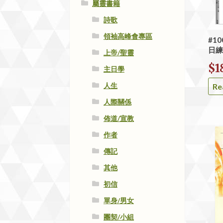
屬靈書籍
詩歌
領袖高峰會專區
#1
日練
上帝/聖靈
$
1
主日學
人生
Re
人際關係
佈道/宣教
作者
傳記
其他
初信
單身/男女
團契/小組