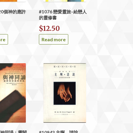
 120個神的應許
#1076 戀愛靈旅–給戀人
的靈修書
$
12.50
ore
Read more
 與神同誦：靈閱
#10843 主啊，請說