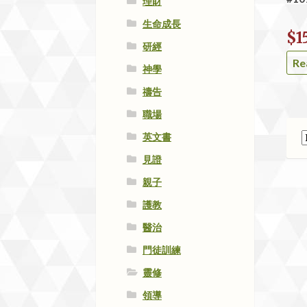
理財
生命成長
$
1
研經
Re
神學
禱告
職場
英文書
見證
親子
護教
醫治
門徒訓練
靈修
領導