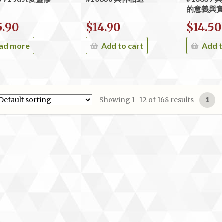
的意義與
5.90
$
14.90
$
14.50
ad more
Add to cart
Add t
Showing 1–12 of 168 results
1