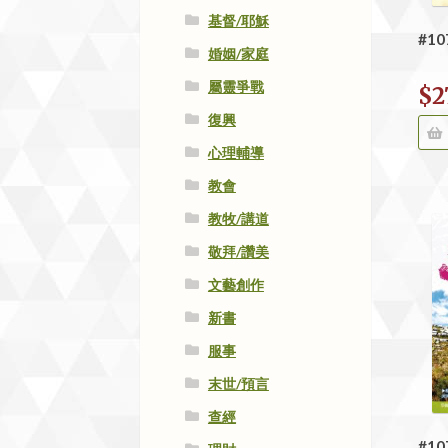
基督/耶穌
#10
婚姻/家庭
屬靈爭戰
$
2
復興
心理輔導
教會
教牧/講道
敬拜/讚美
文藝創作
新書
服事
末世/預言
查經
#10