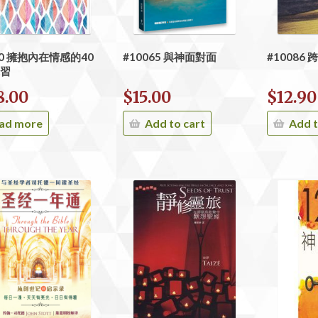
00 擁抱內在情感的40
#10065 與神面對面
#10086
習
8.00
$
15.00
$
12.90
ad more
Add to cart
Add t