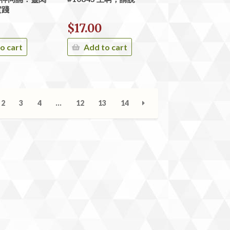
實踐
$
17.00
o cart
Add to cart
2
3
4
…
12
13
14