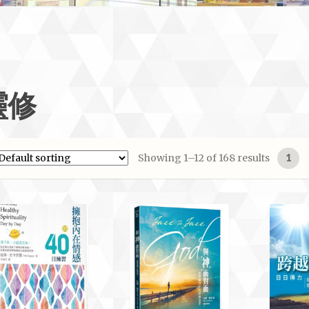
靈修
Showing 1–12 of 168 results
1