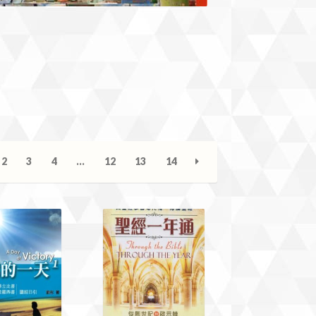
2
3
4
…
12
13
14