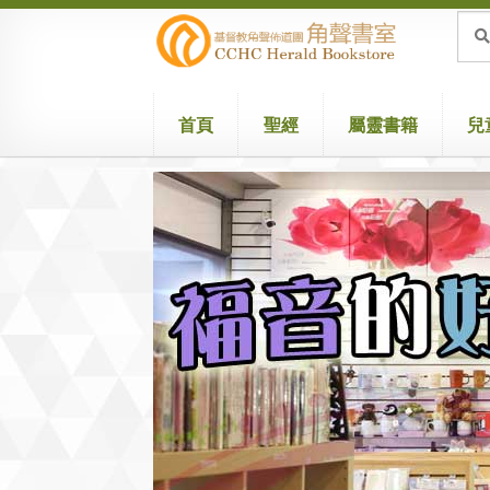
Skip
Skip
Sea
Sear
for:
to
to
navigation
content
首頁
聖經
屬靈書籍
兒
Home
Attribution
Cart
Checkout
兒童聖經/