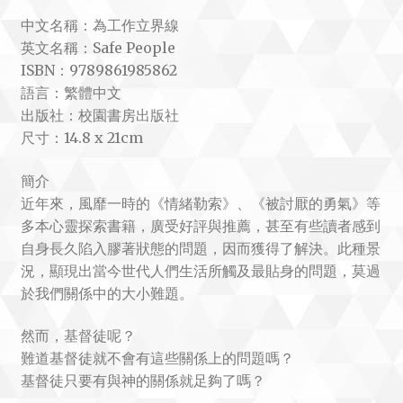
中文名稱：為工作立界線
英文名稱：Safe People
ISBN：9789861985862
語言：繁體中文
出版社：校園書房出版社
尺寸：14.8 x 21cm
簡介
近年來，風靡一時的《情緒勒索》、《被討厭的勇氣》等
多本心靈探索書籍，廣受好評與推薦，甚至有些讀者感到
自身長久陷入膠著狀態的問題，因而獲得了解決。此種景
況，顯現出當今世代人們生活所觸及最貼身的問題，莫過
於我們關係中的大小難題。
然而，基督徒呢？
難道基督徒就不會有這些關係上的問題嗎？
基督徒只要有與神的關係就足夠了嗎？