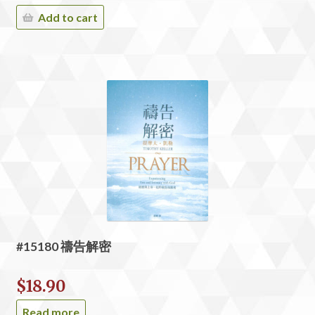
Add to cart
#15180 禱告解密
$
18.90
Read more