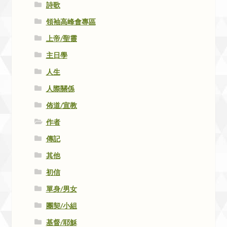
詩歌
領袖高峰會專區
上帝/聖靈
主日學
人生
人際關係
佈道/宣教
作者
傳記
其他
初信
單身/男女
團契/小組
基督/耶穌