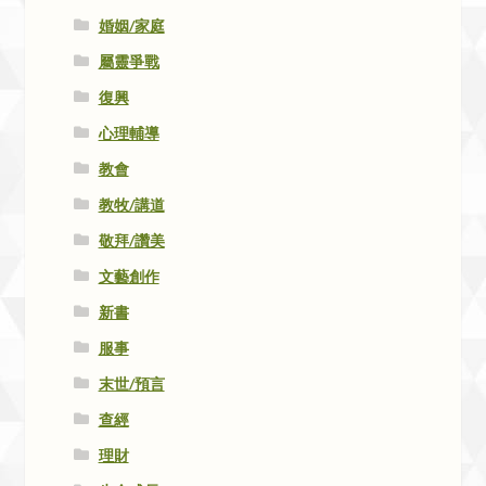
婚姻/家庭
屬靈爭戰
復興
心理輔導
教會
教牧/講道
敬拜/讚美
文藝創作
新書
服事
末世/預言
查經
理財