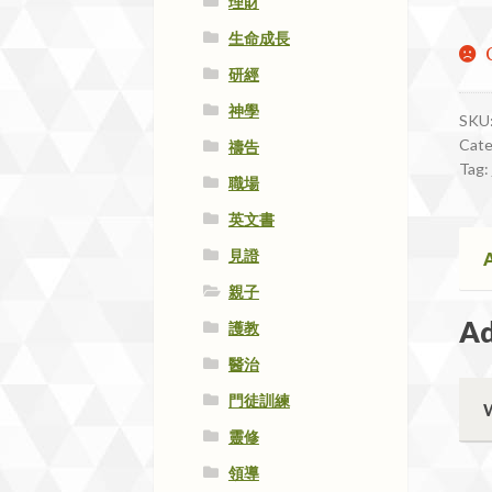
理財
生命成長
研經
神學
SKU
Cate
禱告
Tag:
職場
英文書
見證
A
親子
Ad
護教
醫治
門徒訓練
靈修
領導