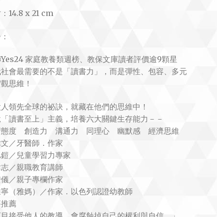
14.8 x 21 cm
介：
Yes24 家庭教養類週榜、教保文庫讀者評價逾9顆星
代社會最需要的不是「讀書力」，而是彈性、包容、多元
宏觀思維！
太人領先全球的祕訣，就藏在他們的思維中！
脫「讀書至上」主義，培養六大關鍵生存能力－－
習態度 創造力 溝通力 同理心 幽默感 經濟思維
偉文／牙醫師．作家
旭鎧／兒童學習力專家
瑋志／親職教育講師
安儀／親子專欄作家
維寧（雅媽）／作家．以色列認證幼教師
評推薦
盲目接受他人的教導，會腐蝕掉自己的權利與自信。」