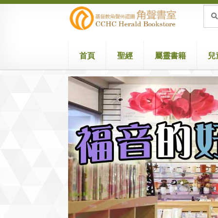
Skip
Skip
Sea
Sear
for:
to
to
navigation
content
首頁
聖經
屬靈書籍
兒
Home
Attribution
Cart
Checkout
兒童聖經/