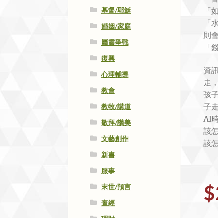
「
基督/耶穌
「
婚姻/家庭
則
屬靈爭戰
「
復興
資
心理輔導
走
教會
孩
子
教牧/講道
A
敬拜/讚美
該
文藝創作
該
新書
服事
$
末世/預言
查經