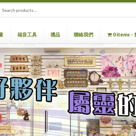
rch
ch
童
福音工具
禮品
聯絡我們
0 items
童書
聖經機
首頁
聖經
聯絡我們