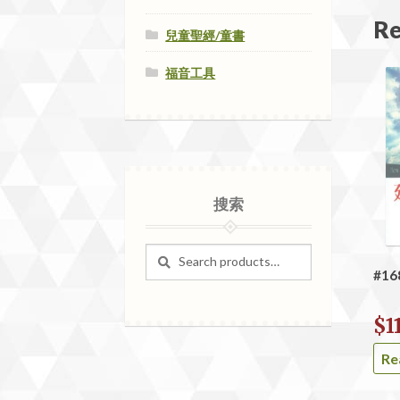
Re
兒童聖經/童書
福音工具
搜索
Search
Search
for:
#1
$
1
Re