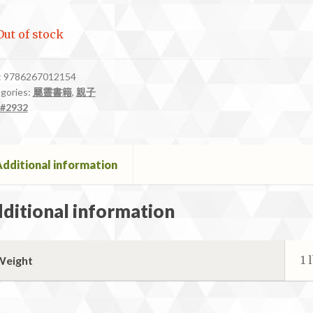
Out of stock
:
9786267012154
gories:
屬靈書籍
,
親子
#2932
dditional information
ditional information
1 
Weight