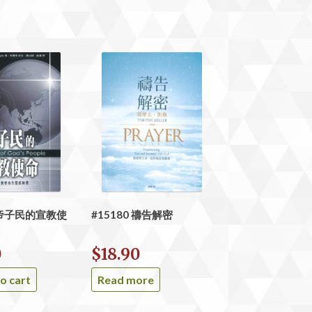
 上帝子民的宣教使
#15180 禱告解密
0
$
18.90
o cart
Read more