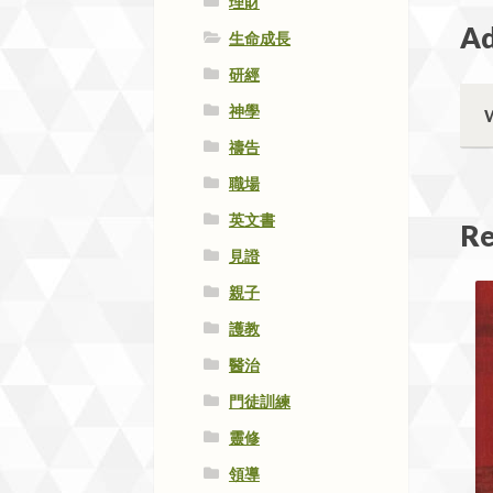
理財
Ad
生命成長
研經
神學
禱告
職場
英文書
Re
見證
親子
護教
醫治
門徒訓練
靈修
領導