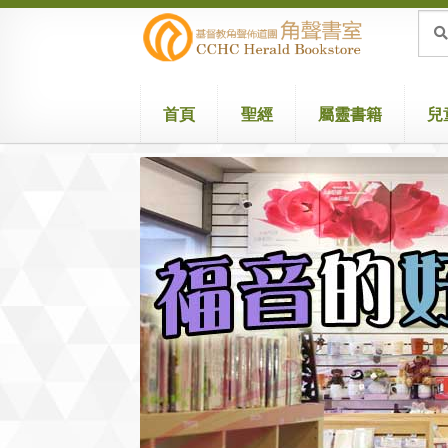
Skip
Skip
Sea
Sear
for:
to
to
navigation
content
首頁
聖經
屬靈書籍
兒
Home
Attribution
Cart
Checkout
兒童聖經/