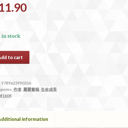
11.90
1 in stock
04
Add to cart
，
:
9789623990356
gories:
作者
,
屬靈書籍
,
生命成長
#1604
？
ntity
dditional information