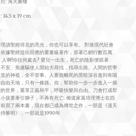
社: 海天書樓
 14.5 x 19 cm
:
培理讀聖經得見的亮光，你也可以享有。 對後現代社會
題依據聖經提出回應的重量級著作，原著己銷行數百萬
 人啊!你往何處去? 嬰兒一出生，死亡的陰影便跟著
。不安、焦慮驅使人開始大尋找，找尋出路。人間的哲學
人造的神祗，全不管事。人要脫離死的黑暗深谷進到有陽
的自由天地，只有一條路。你，幫助你一步一步進入一個
新的世界，重享正義和平，呼吸快樂與自由。刀會打成犁
小孩要牽引獅子，不再有死亡. 佈道家葛培理博士在四
年前寫了兩本書，現在都已成為傳世之作，一部是《漫天
侍黎明》，一部就是1990年