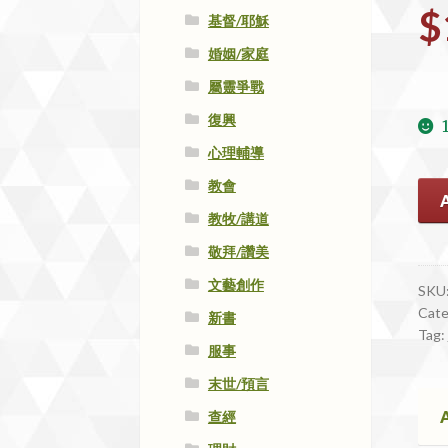
$
基督/耶穌
婚姻/家庭
屬靈爭戰
復興
心理輔導
教會
#16
人
教牧/講道
啊
敬拜/讚美
你
文藝創作
往
SKU
Cate
何
新書
Tag:
處
服事
去
末世/預言
qua
A
查經