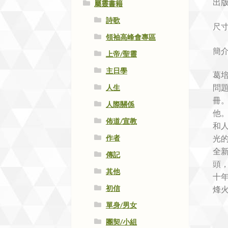
出版
屬靈書籍
詩歌
尺寸:
領袖高峰會專區
簡介
上帝/聖靈
主日學
葛
問
人生
冊。
人際關係
他
佈道/宣教
和
作者
光
全
傳記
頭，
其他
十
初信
烽火
單身/男女
團契/小組