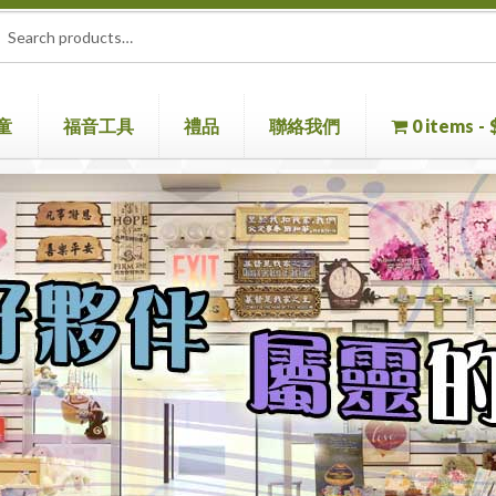
rch
ch
童
福音工具
禮品
聯絡我們
0 items
童書
聖經機
首頁
聖經
聯絡我們