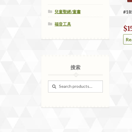
兒童聖經/童書
#1
福音工具
$
1
Re
搜索
Search
Search
for: