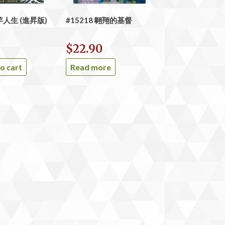
標竿人生 (進昇版)
#15218 翺翔的基督
5
$
22.90
o cart
Read more