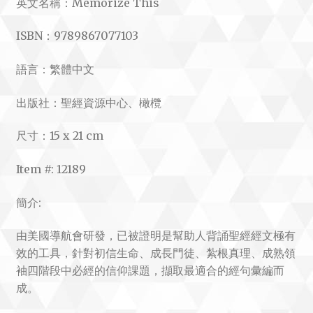
英文名稱：Memorize This
ISBN：9789867077103
語言：繁體中文
出版社：聖經資源中心、橄欖
尺寸：15 x 21 cm
Item #: 12189
簡介:
由美國導航會研發，已被證明是幫助人背誦聖經經文極有
效的工具，針對初信生命、成長門徒、紮根真理、成熟領
袖四階段中必經的信仰課題，擷取最適合的經句彙編而
成。