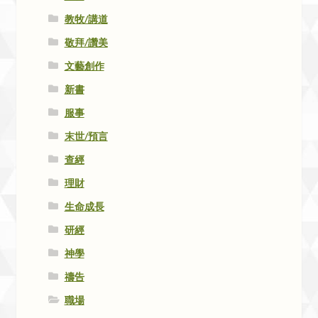
教牧/講道
敬拜/讚美
文藝創作
新書
服事
末世/預言
查經
理財
生命成長
研經
神學
禱告
職場