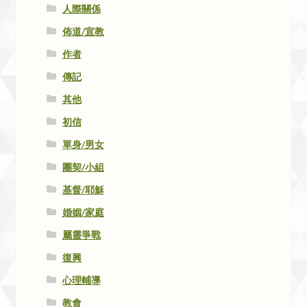
人際關係
佈道/宣教
作者
傳記
其他
初信
單身/男女
團契/小組
基督/耶穌
婚姻/家庭
屬靈爭戰
復興
心理輔導
教會