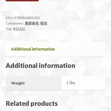
五
之
窗
SKU:
9789866805301
Categories:
屬靈書籍
,
職場
quantity
Tag:
#11325
Additional information
Additional information
1 lbs
Weight
Related products