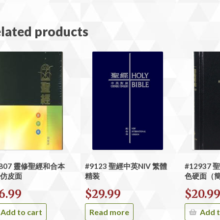
lated products
1807 靈修聖經和合本
#9123 聖經中英NIV 繁體
#12937
仿皮面
精装
色硬面（
6.99
$
29.99
$
20.9
Add to cart
Read more
Add t