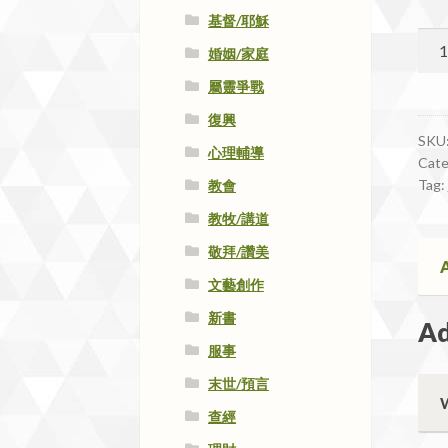
基督/耶穌
#10
婚姻/家庭
兒
屬靈爭戰
童
靈
復興
修
SKU
心理輔導
Cate
聖
Tag:
教會
經
qua
教牧/講道
敬拜/讚美
A
文藝創作
新書
Ad
服事
末世/預言
查經