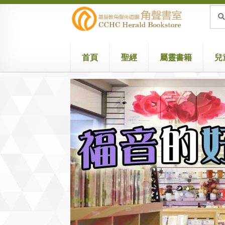
Skip
Skip
Sea
Sear
for:
to
to
navigation
content
首頁
聖經
屬靈書籍
兒
Home
Attribution
Cart
Checkout
兒童聖經/