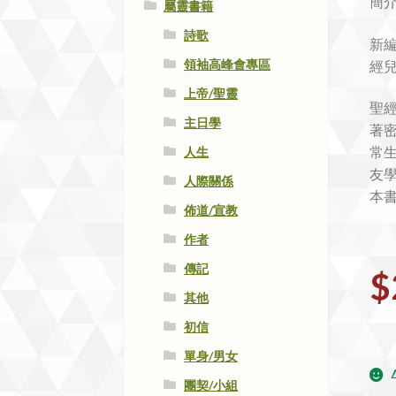
簡介
屬靈書籍
詩歌
新編
領袖高峰會專區
經
上帝/聖靈
聖
主日學
著
常
人生
友
人際關係
本
佈道/宣教
作者
傳記
$
其他
初信
單身/男女
團契/小組