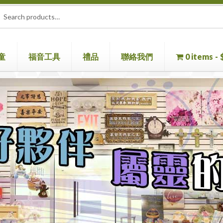
rch
ch
童
福音工具
禮品
聯絡我們
0 items
童書
聖經機
首頁
聖經
聯絡我們