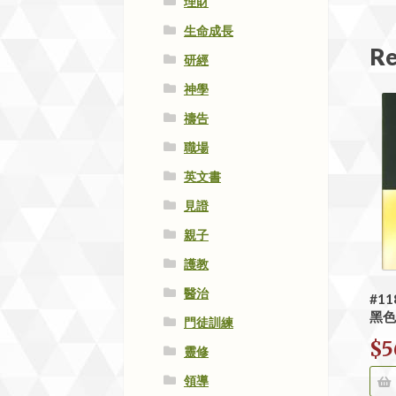
理財
生命成長
Re
研經
神學
禱告
職場
英文書
見證
親子
護教
醫治
#1
黑色
門徒訓練
$
5
靈修
領導