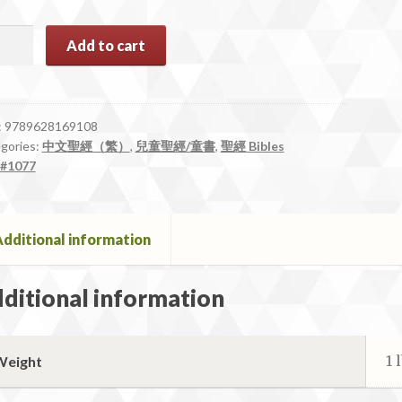
77
Add to cart
:
9789628169108
gories:
中文聖經（繁）
,
兒童聖經/童書
,
聖經 Bibles
#1077
ntity
dditional information
ditional information
1 
Weight