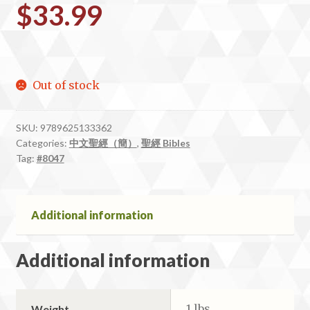
$
33.99
Out of stock
SKU:
9789625133362
Categories:
中文聖經（簡）
,
聖經 Bibles
Tag:
#8047
Additional information
Additional information
1 lbs
Weight