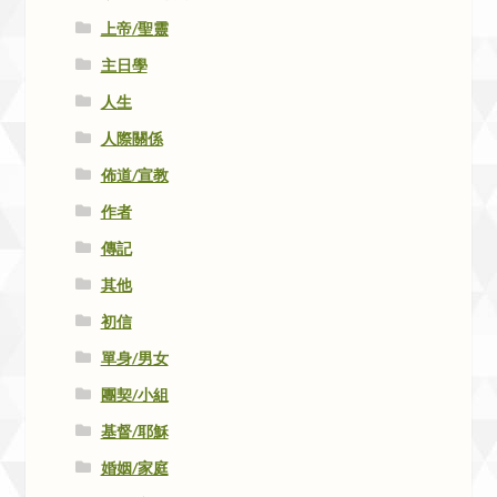
上帝/聖靈
主日學
人生
人際關係
佈道/宣教
作者
傳記
其他
初信
單身/男女
團契/小組
基督/耶穌
婚姻/家庭