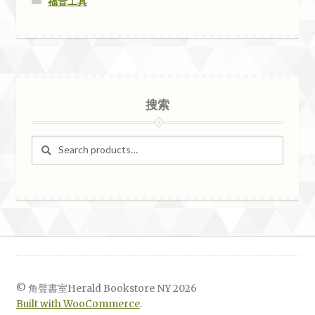
福音工具
搜索
Search
Search
for:
© 角聲書室Herald Bookstore NY 2026
Built with WooCommerce
.