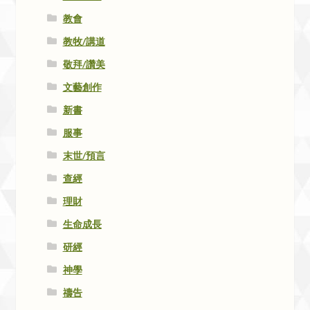
教會
教牧/講道
敬拜/讚美
文藝創作
新書
服事
末世/預言
查經
理財
生命成長
研經
神學
禱告