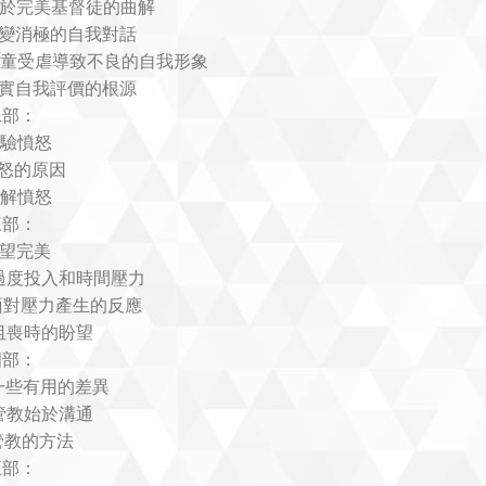
對於完美基督徒的曲解
改變消極的自我對話
孩童受虐導致不良的自我形象
真實自我評價的根源
二部：
查驗憤怒
憤怒的原因
化解憤怒
三部：
期望完美
.過度投入和時間壓力
.面對壓力產生的反應
.沮喪時的盼望
四部：
.一些有用的差異
.管教始於溝通
.管教的方法
五部：