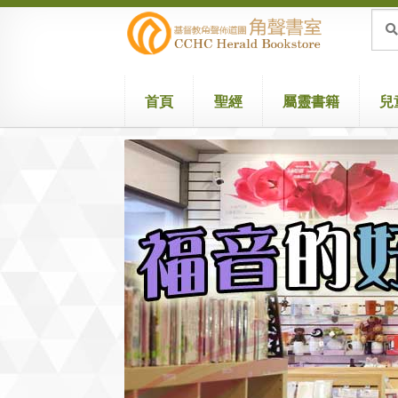
Skip
Skip
Sea
Sear
for:
to
to
navigation
content
首頁
聖經
屬靈書籍
兒
Home
Attribution
Cart
Checkout
兒童聖經/