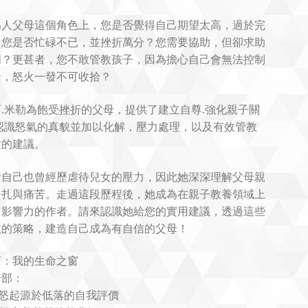
為人父母這個角色上，您是否覺得自己期望太高，過於完
？您是否忙碌不已，並挫折萬分？您需要協助，但卻求助
門？更甚者，您不敢管教孩子，因為擔心自己會無法控制
緒，怒火一發不可收拾？
.米勒為飽受挫折的父母，提供了建立自尊.強化親子關
.認識怒氣的真貌並加以化解，壓力處理，以及有效管教
童的建議。
者自己也曾經歷虐待兒女的壓力，因此她深深理解父母親
掙扎與痛苦。走過這段歷程後，她成為在親子教養領域上
富影響力的作者。請來認識她給您的實用建議，透過這些
效的策略，建造自己成為有自信的父母！
言：我的生命之窗
一部：
憤怒起源於低落的自我評價