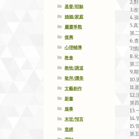
2.
基督/耶穌
3.
婚姻/家庭
4.
5.
屬靈爭戰
第
復興
6.
心理輔導
7.
8.
教會
第
教牧/講道
9.
敬拜/讚美
10
11
文藝創作
12
新書
第
服事
13
14
末世/預言
15
查經
第