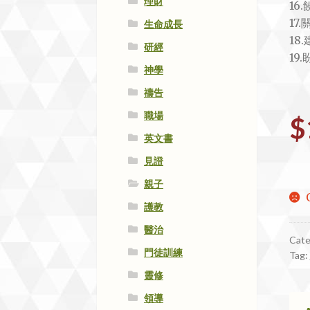
理財
16
17
生命成長
18
研經
19
神學
禱告
職場
$
英文書
見證
親子
護教
醫治
Cate
門徒訓練
Tag:
靈修
領導