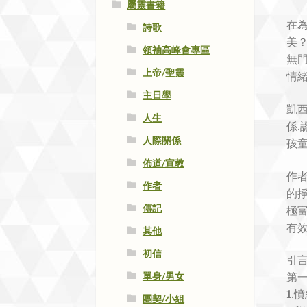
屬靈書籍
在
詩歌
美
領袖高峰會專區
無
上帝/聖靈
情
主日學
凱西
人生
係
人際關係
孩
佈道/宣教
作
作者
的
傳記
極
有
其他
初信
引
單身/男女
第
1.
團契/小組