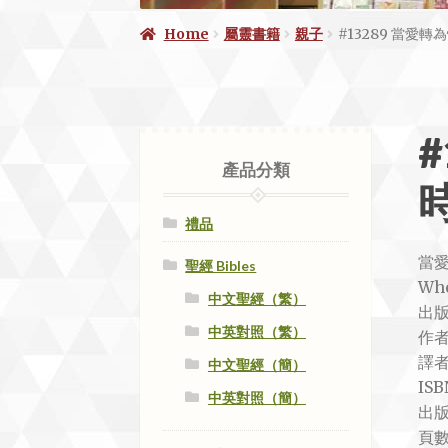
Home
屬靈書籍
親子
#13289 當愛轉
#
產品分類
禮品
當
聖經 Bibles
Whe
中文聖經（繁）
出
中英對照（繁）
作者：
譯
中文聖經（簡）
ISB
中英對照（簡）
出版
頁數