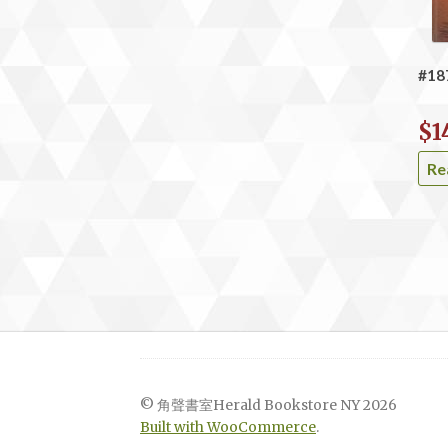
#1
$
1
Re
© 角聲書室Herald Bookstore NY 2026
Built with WooCommerce
.