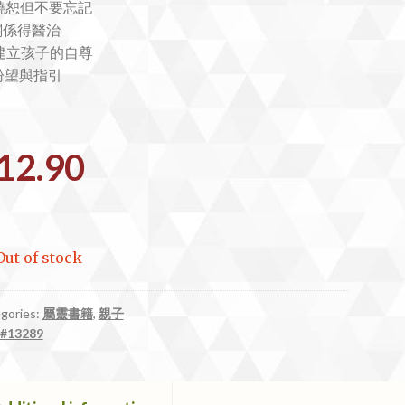
.饒恕但不要忘記
.關係得醫治
.建立孩子的自尊
.盼望與指引
12.90
Out of stock
gories:
屬靈書籍
,
親子
#13289