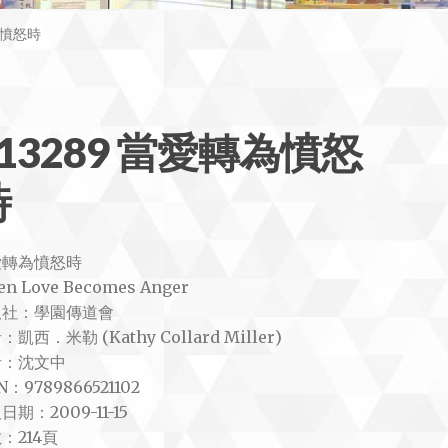
為憤怒時
13289 當愛轉為憤怒
時
愛轉為憤怒時
n Love Becomes Anger
版社：學園傳道會
凱西．米勒 (Kathy Collard Miller)
者：沈文中
N：9789866521102
日期：2009-11-15
：214頁