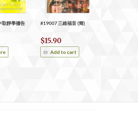
忙中取靜學禱告
#19007 三維福音 (簡)
$
15.90
ore
Add to cart