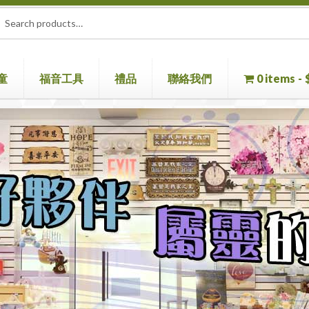
rch
ch
童
福音工具
禮品
聯絡我們
0 items
童書
聖經機
首頁
聖經
聯絡我們