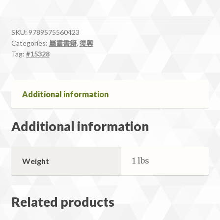
的
延
燒
SKU:
9789575560423
Categories:
屬靈書籍
,
復興
quantity
Tag:
#15328
Additional information
Additional information
1 lbs
Weight
Related products