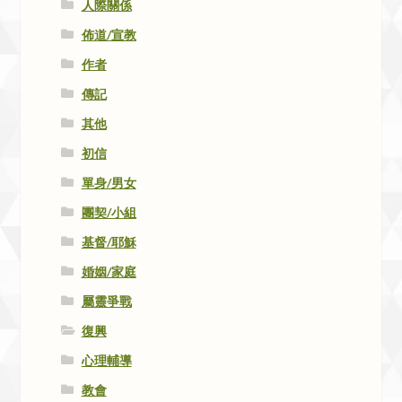
人際關係
佈道/宣教
作者
傳記
其他
初信
單身/男女
團契/小組
基督/耶穌
婚姻/家庭
屬靈爭戰
復興
心理輔導
教會