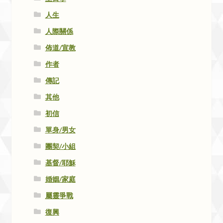
人生
人際關係
佈道/宣教
作者
傳記
其他
初信
單身/男女
團契/小組
基督/耶穌
婚姻/家庭
屬靈爭戰
復興