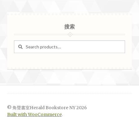
搜索
Search
Search
for:
© 角聲書室Herald Bookstore NY 2026
Built with WooCommerce
.