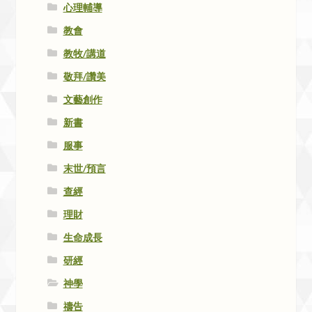
心理輔導
教會
教牧/講道
敬拜/讚美
文藝創作
新書
服事
末世/預言
查經
理財
生命成長
研經
神學
禱告