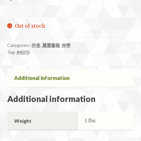
Out of stock
Categories:
作者
,
屬靈書籍
,
神學
Tag:
#4070
Additional information
Additional information
1 lbs
Weight