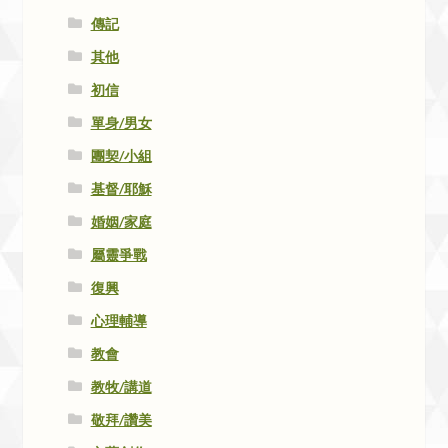
傳記
其他
初信
單身/男女
團契/小組
基督/耶穌
婚姻/家庭
屬靈爭戰
復興
心理輔導
教會
教牧/講道
敬拜/讚美