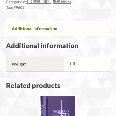
Categories:
中文聖經（簡）
,
聖經 Bibles
Tag:
#9601
Additional information
Additional information
1 lbs
Weight
Related products