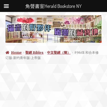
角聲書室Herald Bookstore NY
Home
聖經 Bibles
中文聖經（簡）
#9601 和合本修
订版‧新约青年版‧上帝版