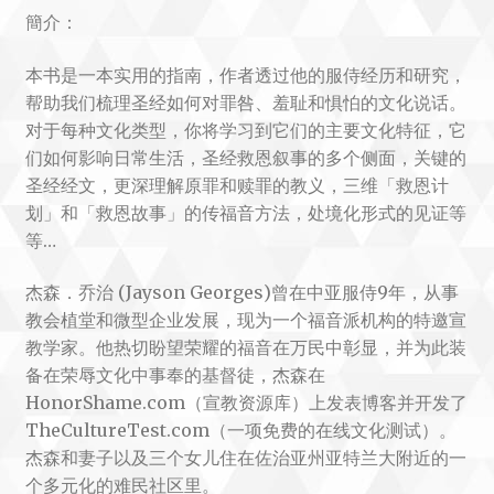
簡介：
本书是一本实用的指南，作者透过他的服侍经历和研究，
帮助我们梳理圣经如何对罪咎、羞耻和惧怕的文化说话。
对于每种文化类型，你将学习到它们的主要文化特征，它
们如何影响日常生活，圣经救恩叙事的多个侧面，关键的
圣经经文，更深理解原罪和赎罪的教义，三维「救恩计
划」和「救恩故事」的传福音方法，处境化形式的见证等
等…
杰森．乔治 (Jayson Georges)曾在中亚服侍9年，从事
教会植堂和微型企业发展，现为一个福音派机构的特邀宣
教学家。他热切盼望荣耀的福音在万民中彰显，并为此装
备在荣辱文化中事奉的基督徒，杰森在
HonorShame.com（宣教资源库）上发表博客并开发了
TheCultureTest.com（一项免费的在线文化测试）。
杰森和妻子以及三个女儿住在佐治亚州亚特兰大附近的一
个多元化的难民社区里。