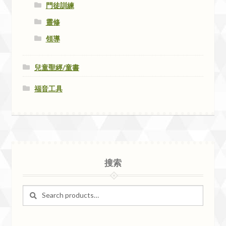
門徒訓練
靈修
領導
兒童聖經/童書
福音工具
搜索
Search
Search
for: