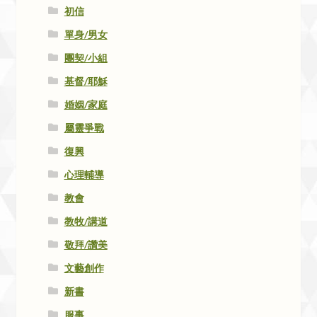
初信
單身/男女
團契/小組
基督/耶穌
婚姻/家庭
屬靈爭戰
復興
心理輔導
教會
教牧/講道
敬拜/讚美
文藝創作
新書
服事