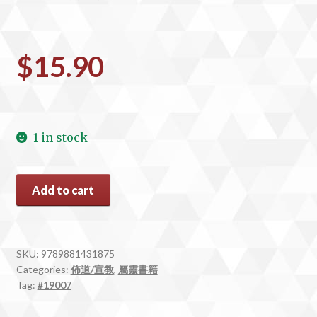
$
15.90
1 in stock
#19007
Add to cart
三
維
福
音
SKU:
9789881431875
Categories:
佈道/宣教
,
屬靈書籍
(簡)
Tag:
#19007
quantity