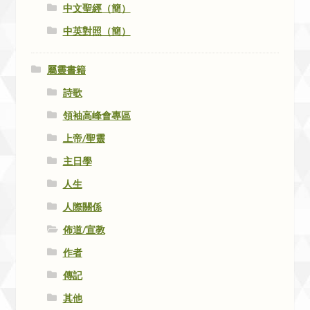
中文聖經（簡）
中英對照（簡）
屬靈書籍
詩歌
領袖高峰會專區
上帝/聖靈
主日學
人生
人際關係
佈道/宣教
作者
傳記
其他