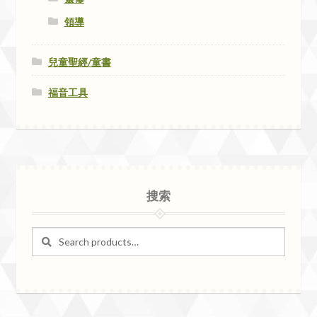
領導
兒童聖經/童書
福音工具
搜索
Search
Search
for: