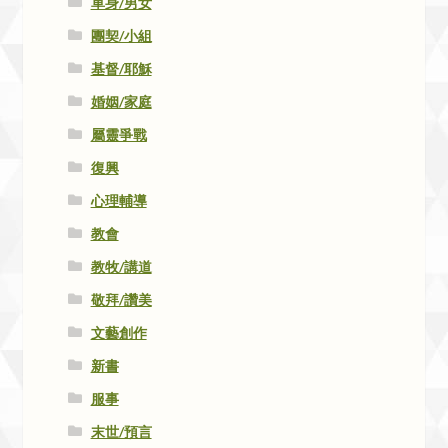
單身/男女
團契/小組
基督/耶穌
婚姻/家庭
屬靈爭戰
復興
心理輔導
教會
教牧/講道
敬拜/讚美
文藝創作
新書
服事
末世/預言