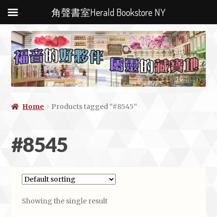
角聲書室Herald Bookstore NY
Home
Products tagged “#8545”
#8545
Showing the single result