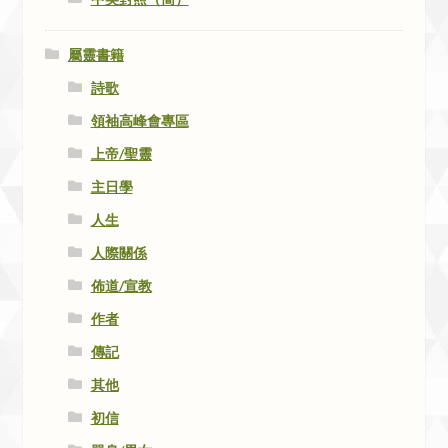
屬靈書籍
詩歌
領袖高峰會專區
上帝/聖靈
主日學
人生
人際關係
佈道/宣教
作者
傳記
其他
初信