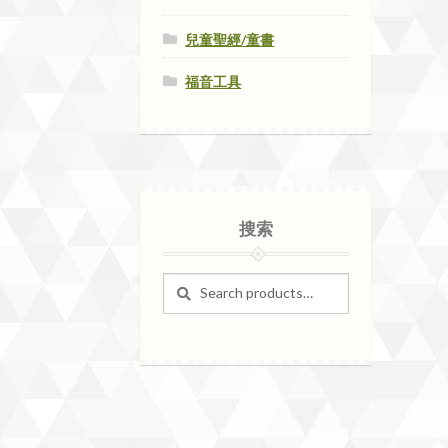
兒童聖經/童書
福音工具
搜索
Search
Search
for: