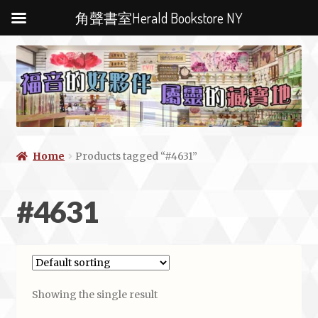
角聲書室Herald Bookstore NY
Home
Products tagged “#4631”
#4631
Showing the single result