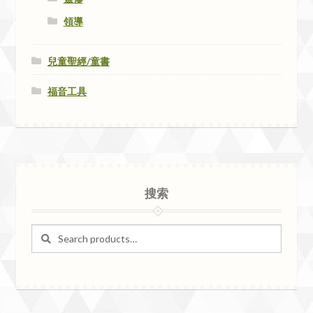
領導
兒童聖經/童書
福音工具
搜索
Search
Search
for: