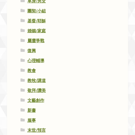
單身/男女
團契/小組
基督/耶穌
婚姻/家庭
屬靈爭戰
復興
心理輔導
教會
教牧/講道
敬拜/讚美
文藝創作
新書
服事
末世/預言