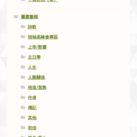
屬靈書籍
詩歌
領袖高峰會專區
上帝/聖靈
主日學
人生
人際關係
佈道/宣教
作者
傳記
其他
初信