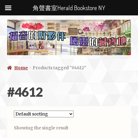
角聲書室Herald Bookstore NY
Home
Products tagged “#4612”
#4612
Showing the single result