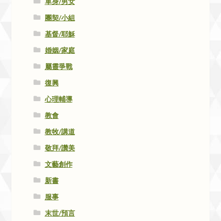
單身/男女
團契/小組
基督/耶穌
婚姻/家庭
屬靈爭戰
復興
心理輔導
教會
教牧/講道
敬拜/讚美
文藝創作
新書
服事
末世/預言