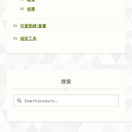
領導
兒童聖經/童書
福音工具
搜索
Search
Search
for: