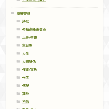
屬靈書籍
詩歌
領袖高峰會專區
上帝/聖靈
主日學
人生
人際關係
佈道/宣教
作者
傳記
其他
初信