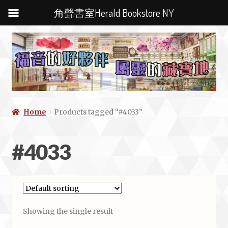
角聲書室Herald Bookstore NY
Home
Products tagged “#4033”
#4033
Showing the single result