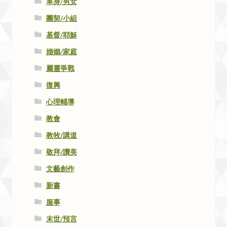
單身/男女
團契/小組
基督/耶穌
婚姻/家庭
屬靈爭戰
復興
心理輔導
教會
教牧/講道
敬拜/讚美
文藝創作
新書
服事
末世/預言