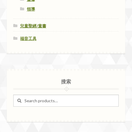
領導
兒童聖經/童書
福音工具
搜索
Search
Search
for: