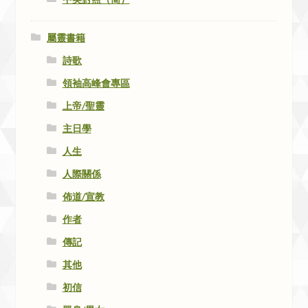
屬靈書籍
詩歌
領袖高峰會專區
上帝/聖靈
主日學
人生
人際關係
佈道/宣教
作者
傳記
其他
初信