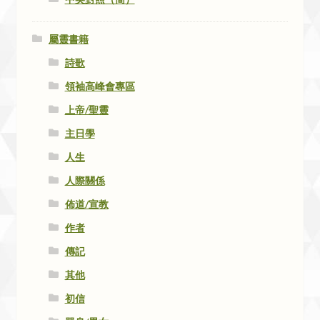
屬靈書籍
詩歌
領袖高峰會專區
上帝/聖靈
主日學
人生
人際關係
佈道/宣教
作者
傳記
其他
初信