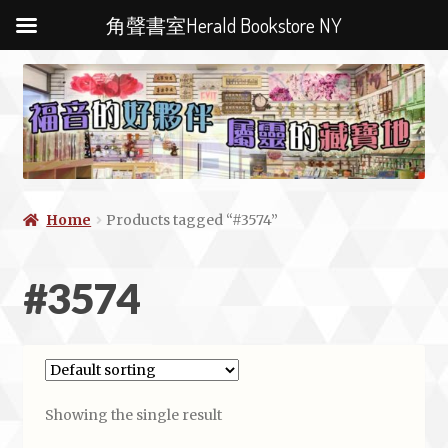
角聲書室Herald Bookstore NY
Home
Products tagged “#3574”
#3574
Showing the single result