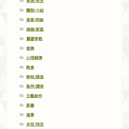
單身/男女
團契/小組
基督/耶穌
婚姻/家庭
屬靈爭戰
復興
心理輔導
教會
教牧/講道
敬拜/讚美
文藝創作
新書
服事
末世/預言