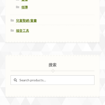
領導
兒童聖經/童書
福音工具
搜索
Search
Search
for: