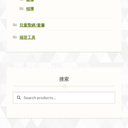
領導
兒童聖經/童書
福音工具
搜索
Search
Search
for: