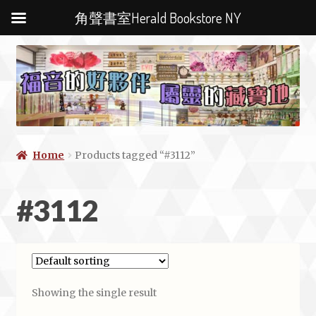
角聲書室Herald Bookstore NY
Home
Products tagged “#3112”
#3112
Showing the single result