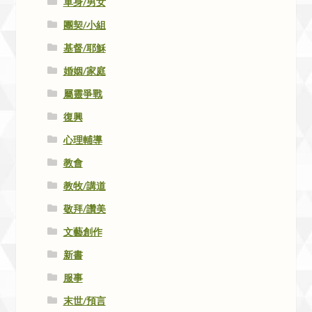
單身/男女
團契/小組
基督/耶穌
婚姻/家庭
屬靈爭戰
復興
心理輔導
教會
教牧/講道
敬拜/讚美
文藝創作
新書
服事
末世/預言