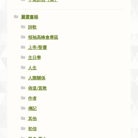
屬靈書籍
詩歌
領袖高峰會專區
上帝/聖靈
主日學
人生
人際關係
佈道/宣教
作者
傳記
其他
初信