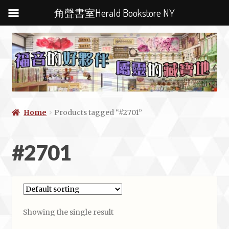
角聲書室Herald Bookstore NY
Home
Products tagged “#2701”
#2701
Showing the single result