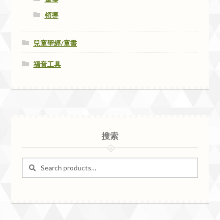
領導
兒童聖經/童書
福音工具
搜索
Search
Search
for: