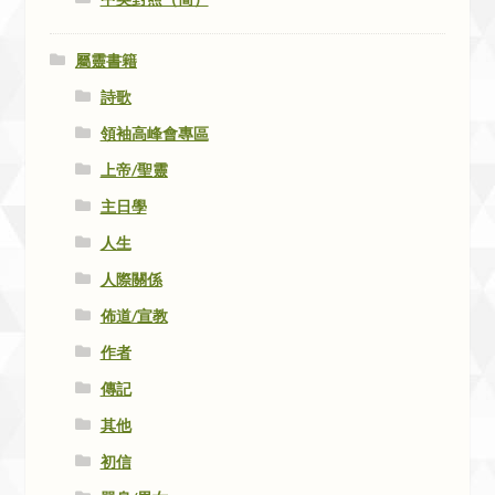
屬靈書籍
詩歌
領袖高峰會專區
上帝/聖靈
主日學
人生
人際關係
佈道/宣教
作者
傳記
其他
初信