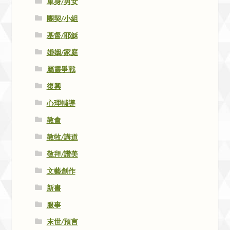
單身/男女
團契/小組
基督/耶穌
婚姻/家庭
屬靈爭戰
復興
心理輔導
教會
教牧/講道
敬拜/讚美
文藝創作
新書
服事
末世/預言