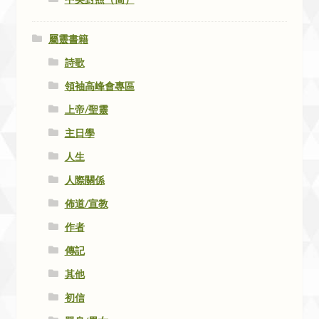
屬靈書籍
詩歌
領袖高峰會專區
上帝/聖靈
主日學
人生
人際關係
佈道/宣教
作者
傳記
其他
初信