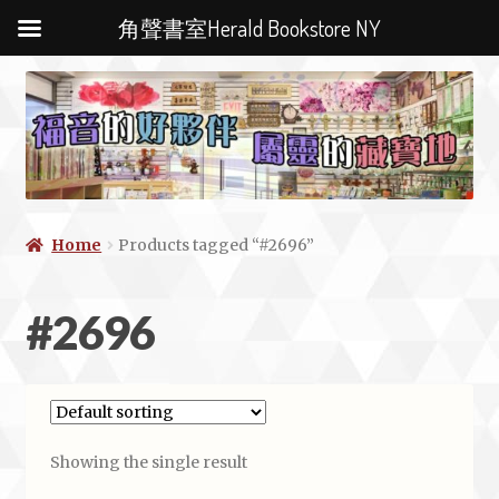
角聲書室Herald Bookstore NY
Home
Products tagged “#2696”
#2696
Showing the single result