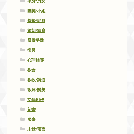
單身/男女
團契/小組
基督/耶穌
婚姻/家庭
屬靈爭戰
復興
心理輔導
教會
教牧/講道
敬拜/讚美
文藝創作
新書
服事
末世/預言