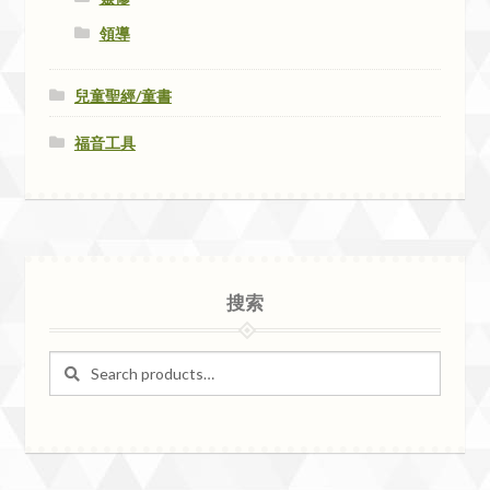
領導
兒童聖經/童書
福音工具
搜索
Search
Search
for: