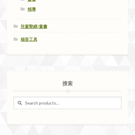
領導
兒童聖經/童書
福音工具
搜索
Search
Search
for: