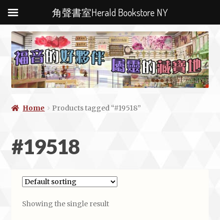
角聲書室Herald Bookstore NY
Home
Products tagged “#19518”
#19518
Showing the single result