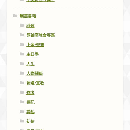
屬靈書籍
詩歌
領袖高峰會專區
上帝/聖靈
主日學
人生
人際關係
佈道/宣教
作者
傳記
其他
初信