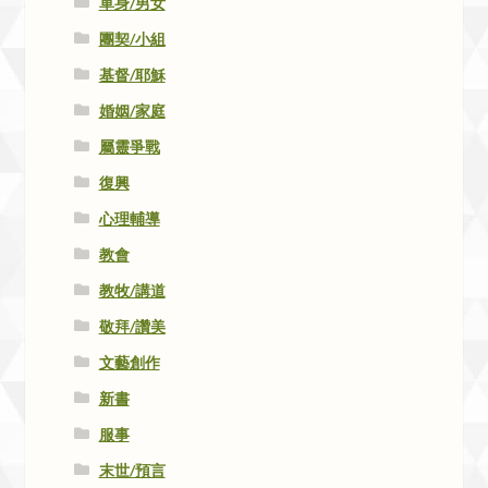
單身/男女
團契/小組
基督/耶穌
婚姻/家庭
屬靈爭戰
復興
心理輔導
教會
教牧/講道
敬拜/讚美
文藝創作
新書
服事
末世/預言