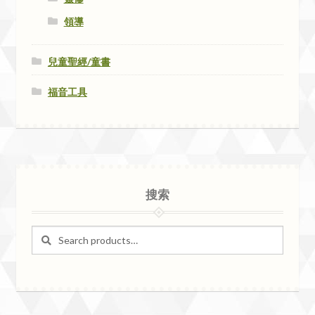
領導
兒童聖經/童書
福音工具
搜索
Search
Search
for: