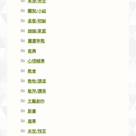
單身/男女
團契/小組
基督/耶穌
婚姻/家庭
屬靈爭戰
復興
心理輔導
教會
教牧/講道
敬拜/讚美
文藝創作
新書
服事
末世/預言