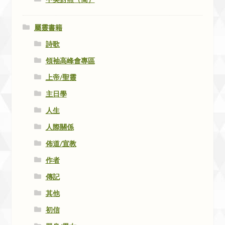
屬靈書籍
詩歌
領袖高峰會專區
上帝/聖靈
主日學
人生
人際關係
佈道/宣教
作者
傳記
其他
初信