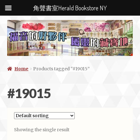
角聲書室Herald Bookstore NY
Home
Products tagged “#19015”
#19015
Showing the single result