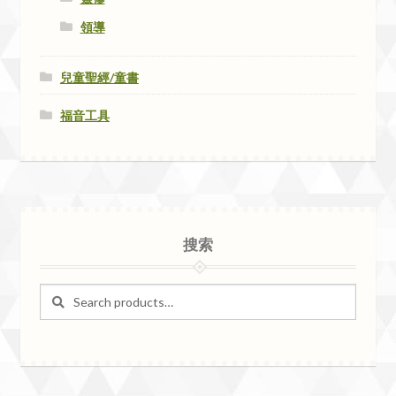
領導
兒童聖經/童書
福音工具
搜索
Search
Search
for: