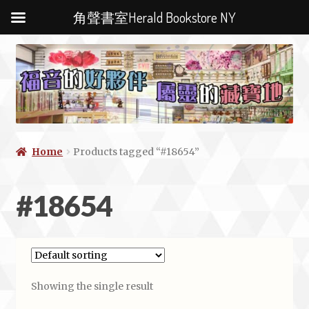
角聲書室Herald Bookstore NY
Home
Products tagged “#18654”
#18654
Showing the single result