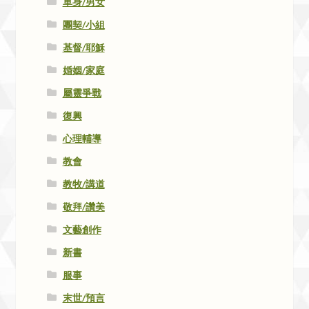
單身/男女
團契/小組
基督/耶穌
婚姻/家庭
屬靈爭戰
復興
心理輔導
教會
教牧/講道
敬拜/讚美
文藝創作
新書
服事
末世/預言