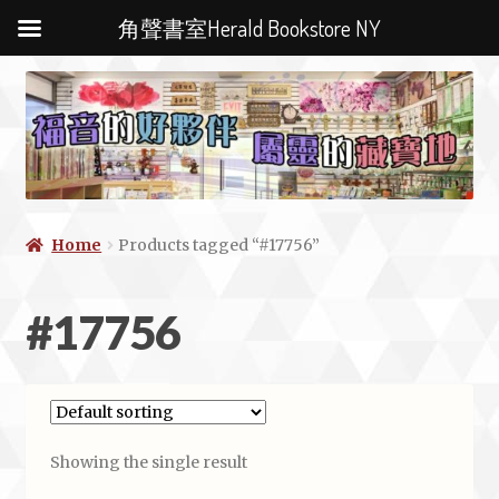
角聲書室Herald Bookstore NY
Home
Products tagged “#17756”
#17756
Showing the single result