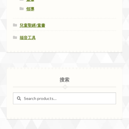
領導
兒童聖經/童書
福音工具
搜索
Search
Search
for: