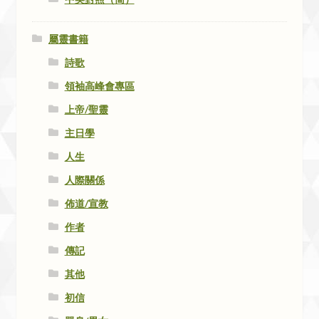
屬靈書籍
詩歌
領袖高峰會專區
上帝/聖靈
主日學
人生
人際關係
佈道/宣教
作者
傳記
其他
初信