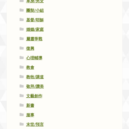
單身/男女
團契/小組
基督/耶穌
婚姻/家庭
屬靈爭戰
復興
心理輔導
教會
教牧/講道
敬拜/讚美
文藝創作
新書
服事
末世/預言