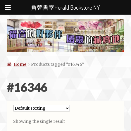
角聲書室Herald Bookstore NY
Home
Products tagged “#16346”
#16346
Showing the single result