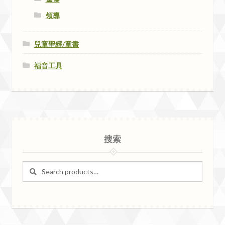
領導
兒童聖經/童書
福音工具
搜索
Search
Search
for: