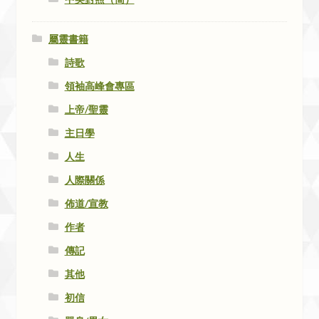
屬靈書籍
詩歌
領袖高峰會專區
上帝/聖靈
主日學
人生
人際關係
佈道/宣教
作者
傳記
其他
初信