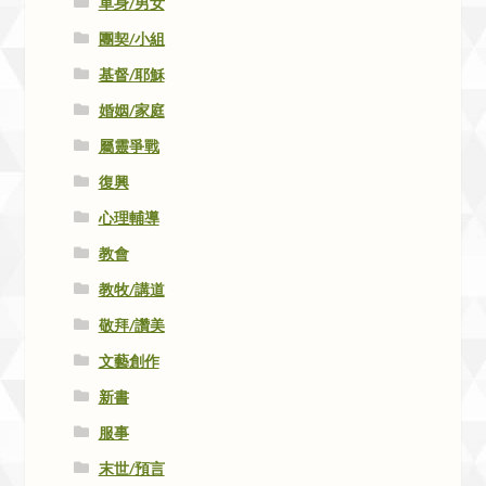
單身/男女
團契/小組
基督/耶穌
婚姻/家庭
屬靈爭戰
復興
心理輔導
教會
教牧/講道
敬拜/讚美
文藝創作
新書
服事
末世/預言