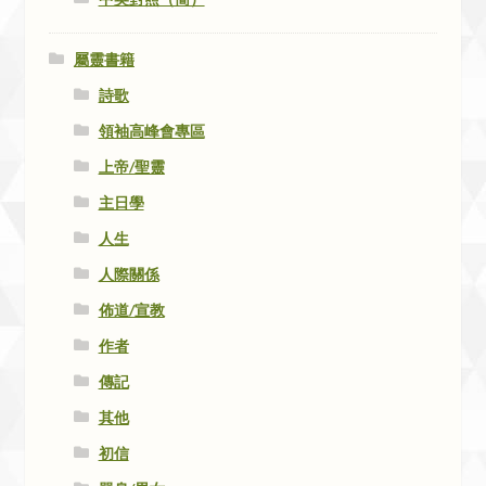
屬靈書籍
詩歌
領袖高峰會專區
上帝/聖靈
主日學
人生
人際關係
佈道/宣教
作者
傳記
其他
初信