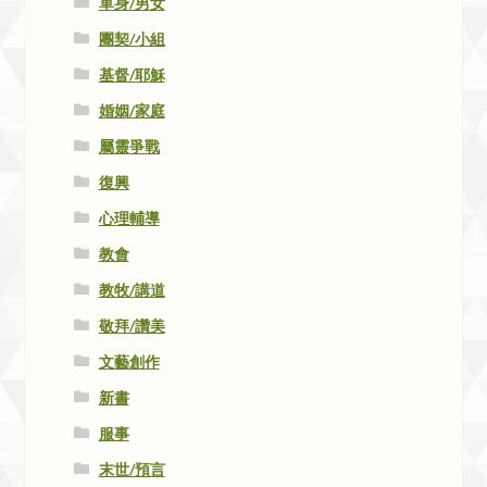
單身/男女
團契/小組
基督/耶穌
婚姻/家庭
屬靈爭戰
復興
心理輔導
教會
教牧/講道
敬拜/讚美
文藝創作
新書
服事
末世/預言