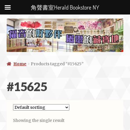
角聲書室Herald Bookstore NY
Home
Products tagged “#15625”
#15625
Showing the single result