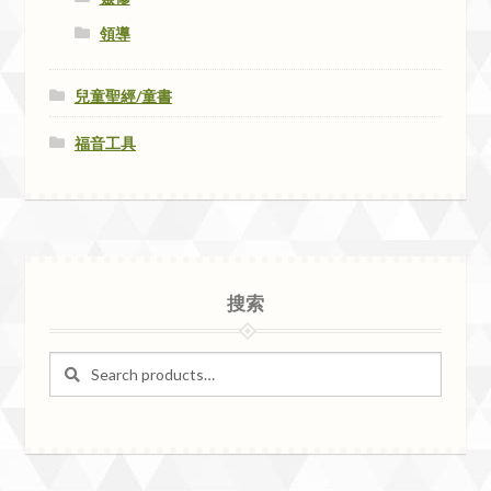
領導
兒童聖經/童書
福音工具
搜索
Search
Search
for: