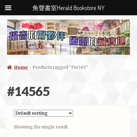
角聲書室Herald Bookstore NY
Home
Products tagged “#14565”
#14565
Showing the single result