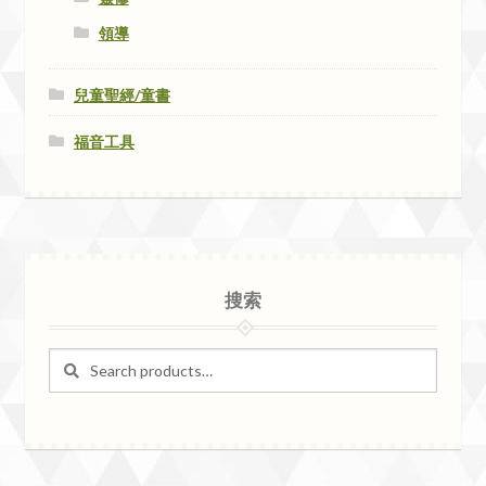
領導
兒童聖經/童書
福音工具
搜索
Search
Search
for: