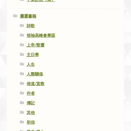
屬靈書籍
詩歌
領袖高峰會專區
上帝/聖靈
主日學
人生
人際關係
佈道/宣教
作者
傳記
其他
初信