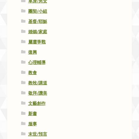
單身/男女
團契/小組
基督/耶穌
婚姻/家庭
屬靈爭戰
復興
心理輔導
教會
教牧/講道
敬拜/讚美
文藝創作
新書
服事
末世/預言