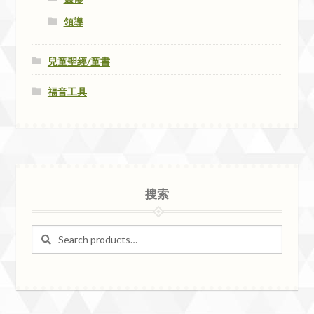
領導
兒童聖經/童書
福音工具
搜索
Search
Search
for: