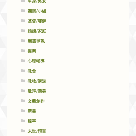
單身/男女
團契/小組
基督/耶穌
婚姻/家庭
屬靈爭戰
復興
心理輔導
教會
教牧/講道
敬拜/讚美
文藝創作
新書
服事
末世/預言