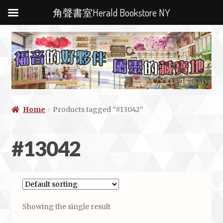
角聲書室Herald Bookstore NY
Home
Products tagged “#13042”
#13042
Showing the single result