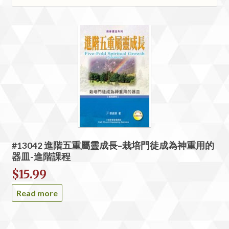
#13042 進階五重屬靈成長–栽培門徒成為神重用的
器皿-進階課程
$
15.99
Read more