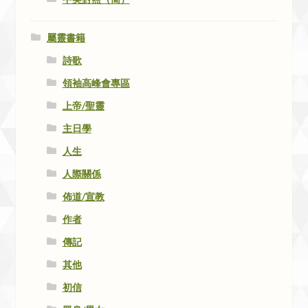
屬靈書籍
詩歌
領袖高峰會專區
上帝/聖靈
主日學
人生
人際關係
佈道/宣教
作者
傳記
其他
初信