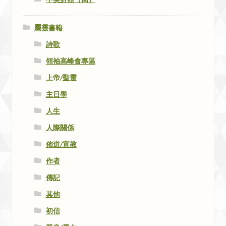
屬靈書籍
詩歌
領袖高峰會專區
上帝/聖靈
主日學
人生
人際關係
佈道/宣教
作者
傳記
其他
初信