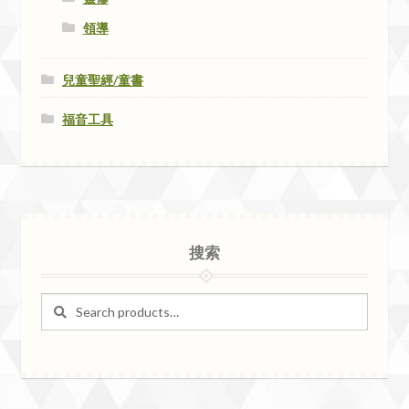
領導
兒童聖經/童書
福音工具
搜索
Search
Search
for: