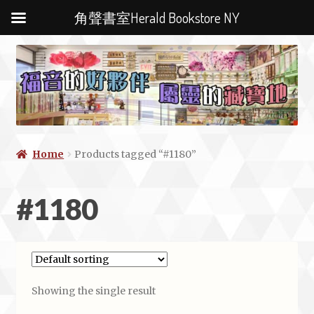
角聲書室Herald Bookstore NY
Home
Products tagged “#1180”
#1180
Showing the single result