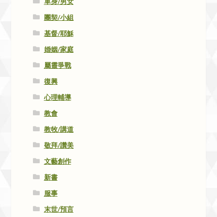
單身/男女
團契/小組
基督/耶穌
婚姻/家庭
屬靈爭戰
復興
心理輔導
教會
教牧/講道
敬拜/讚美
文藝創作
新書
服事
末世/預言