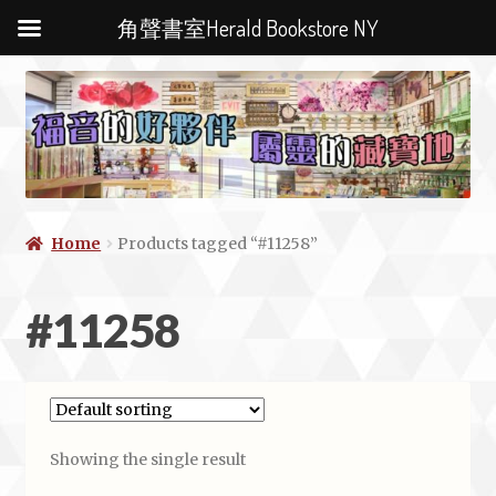
角聲書室Herald Bookstore NY
Home
Products tagged “#11258”
#11258
Showing the single result