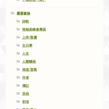
屬靈書籍
詩歌
領袖高峰會專區
上帝/聖靈
主日學
人生
人際關係
佈道/宣教
作者
傳記
其他
初信