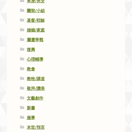
單身/男女
團契/小組
基督/耶穌
婚姻/家庭
屬靈爭戰
復興
心理輔導
教會
教牧/講道
敬拜/讚美
文藝創作
新書
服事
末世/預言