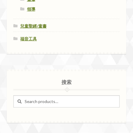
領導
兒童聖經/童書
福音工具
搜索
Search
Search
for: