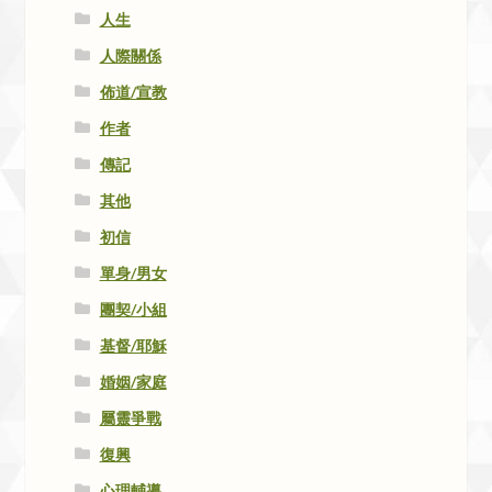
人生
人際關係
佈道/宣教
作者
傳記
其他
初信
單身/男女
團契/小組
基督/耶穌
婚姻/家庭
屬靈爭戰
復興
心理輔導