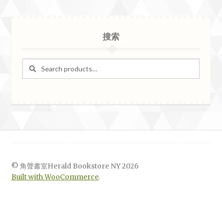
搜索
Search
Search
for:
© 角聲書室Herald Bookstore NY 2026
Built with WooCommerce
.