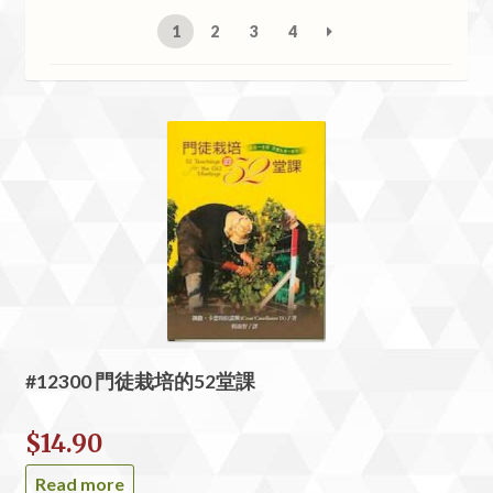
1
2
3
4
#12300 門徒栽培的52堂課
$
14.90
Read more