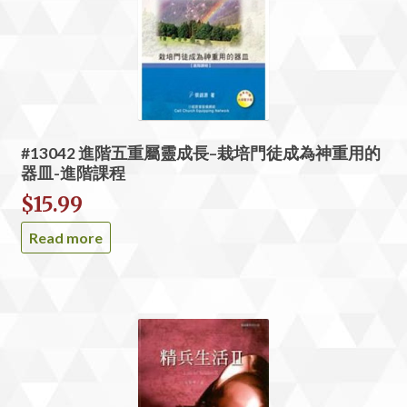
#13042 進階五重屬靈成長–栽培門徒成為神重用的
器皿-進階課程
$
15.99
Read more