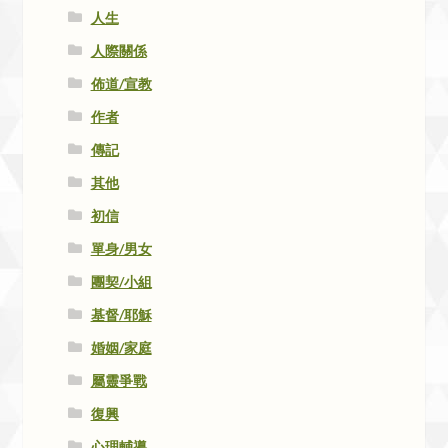
人生
人際關係
佈道/宣教
作者
傳記
其他
初信
單身/男女
團契/小組
基督/耶穌
婚姻/家庭
屬靈爭戰
復興
心理輔導