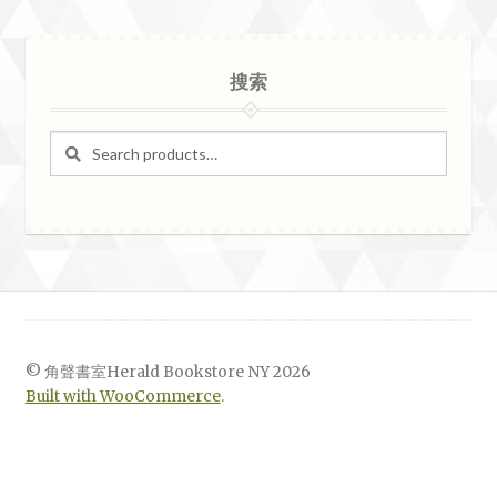
搜索
Search
Search
for:
© 角聲書室Herald Bookstore NY 2026
Built with WooCommerce
.