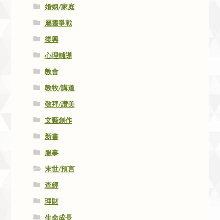
婚姻/家庭
屬靈爭戰
復興
心理輔導
教會
教牧/講道
敬拜/讚美
文藝創作
新書
服事
末世/預言
查經
理財
生命成長