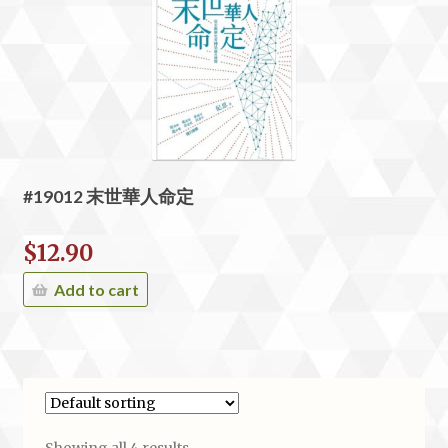
#19012 末世華人命定
$
12.90
Add to cart
Showing all 4 results