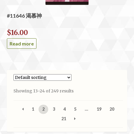
#11646 渴慕神
$
16.00
Read more
Showing 13–24 of 249 results
1
2
3
4
5
…
19
20
21