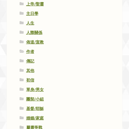
上帝/聖靈
主日學
人生
人際關係
佈道/宣教
作者
傳記
其他
初信
單身/男女
團契/小組
基督/耶穌
婚姻/家庭
屬靈爭戰