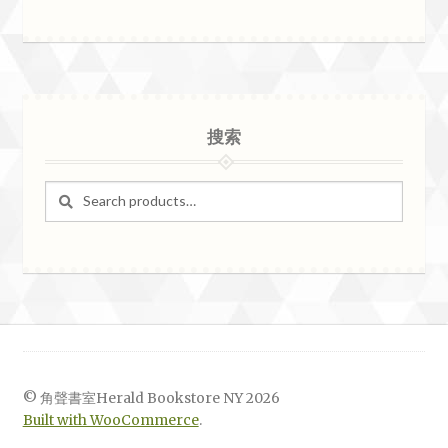
搜索
Search
Search
for:
© 角聲書室Herald Bookstore NY 2026
Built with WooCommerce
.