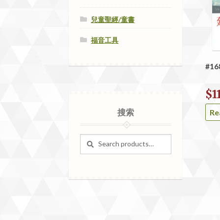
兒童聖經/童書
福音工具
#1
$
1
搜索
Re
Search
Search
for: