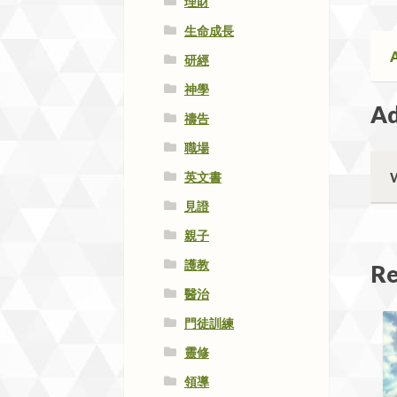
理財
生命成長
A
研經
神學
Ad
禱告
職場
英文書
見證
親子
護教
Re
醫治
門徒訓練
靈修
領導