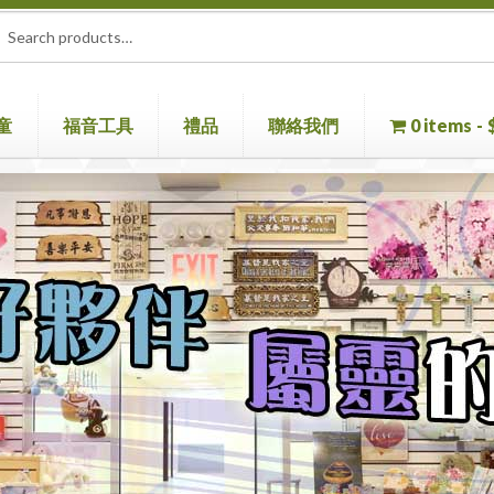
rch
ch
童
福音工具
禮品
聯絡我們
0 items
童書
聖經機
首頁
聖經
聯絡我們