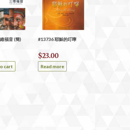
三維福音 (簡)
#13736 耶穌的叮嚀
$
23.00
o cart
Read more