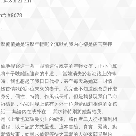
 14.8 x 21 cm
m#: #8678
:
什麼偏偏她是這麼年輕呢？沉默的我內心卻是痛苦與掙
。
偷偷地觀察這一幕，眼前這位貌美的年輕女孩，正小心翼
地將車子駛離陸迪家的車道，…當她消失於新港路上的轉
處時，我也想起了我日日代禱，甚至每天為她寫一封情
、幾首情歌的那位未來的妻子。我完全不知道她會是什麼
的身分、個性、特質、作風或長相。但是我發現我自己向
的祈禱是，假如世界上還有另外一位與蕾絲莉相似的女孩
話──無論內在或外在──我求神特別將她留給我。
書是《上帝也寫羅曼史》的續集。將作者二人從相識到相
的過程，以日記的方式呈現。這本冒險、真實、緊湊、動
的愛情故事，給尋求值得等待之真愛的人帶來願景與盼