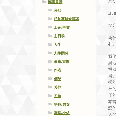
尺寸:
屬靈書籍
詩歌
ite
領袖高峰會專區
簡介
上帝/聖靈
主日學
為
扎
人生
人際關係
我
佈道/宣教
翼
彎
作者
書
傳記
樣
其他
神
子的
初信
本
單身/男女
戀
團契/小組
人