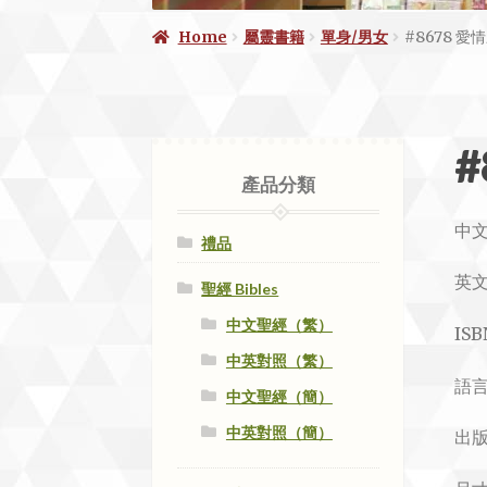
Home
屬靈書籍
單身/男女
#8678 愛
#
產品分類
中文
禮品
英
聖經 Bibles
中文聖經（繁）
ISB
中英對照（繁）
語言
中文聖經（簡）
中英對照（簡）
出版