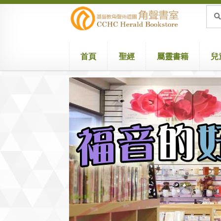
Skip
Skip
Sea
Sear
for:
to
to
navigation
content
首頁
聖經
屬靈書籍
兒
Home
Attribution
Cart
Checkout
兒童聖經/