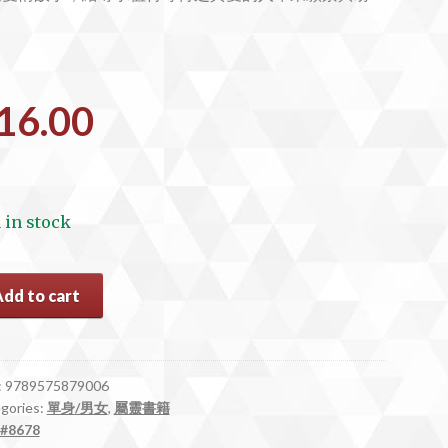
。
16.00
1 in stock
78
Add to cart
:
9789575879006
gories:
單身/男女
,
屬靈書籍
ntity
#8678