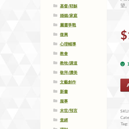
望
基督/耶穌
婚姻/家庭
屬靈爭戰
$
復興
心理輔導
教會
教牧/講道
敬拜/讚美
#86
文藝創作
愛
新書
情
服事
來
了
末世/預言
SKU
Cate
qua
查經
Tag: