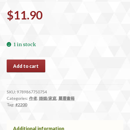
$
11.90
1 in stock
#2200
Add to cart
夫
父
何
求
SKU:
9789867750754
Categories:
作者
,
婚姻/家庭
,
屬靈書籍
從
Tag:
#2200
聖
經
認
識
Additional information