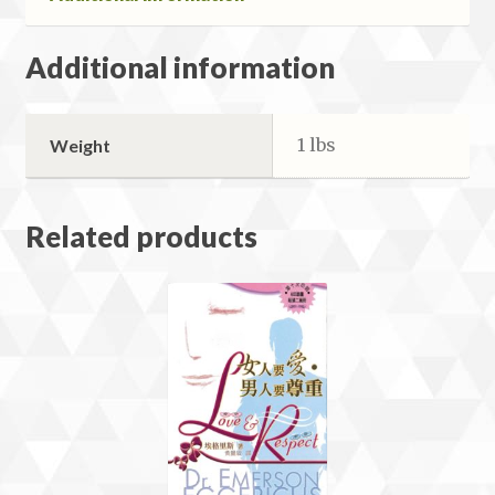
神
對
Additional information
為
夫
為
1 lbs
Weight
父
者
的
Related products
期
待
quantity