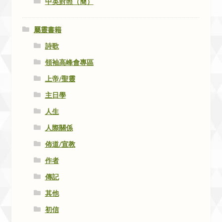
中英對照（簡）
屬靈書籍
詩歌
領袖高峰會專區
上帝/聖靈
主日學
人生
人際關係
佈道/宣教
作者
傳記
其他
初信