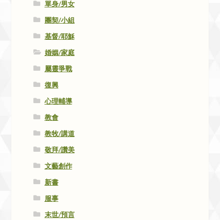
單身/男女
團契/小組
基督/耶穌
婚姻/家庭
屬靈爭戰
復興
心理輔導
教會
教牧/講道
敬拜/讚美
文藝創作
新書
服事
末世/預言