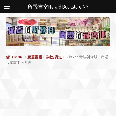
角聲書室Herald Bookstore NY
Home
屬靈書籍
教牧/講道
#15753 青蛙與蜥蜴：市場
牧養事工的反思