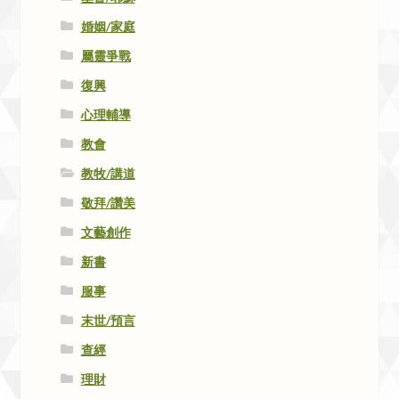
婚姻/家庭
屬靈爭戰
復興
心理輔導
教會
教牧/講道
敬拜/讚美
文藝創作
新書
服事
末世/預言
查經
理財