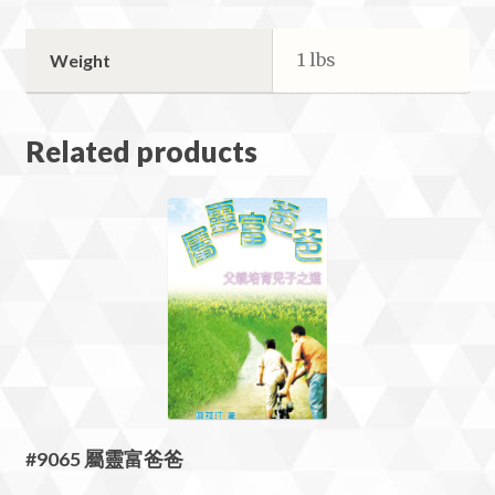
反
思
1 lbs
Weight
quantity
Related products
#9065 屬靈富爸爸