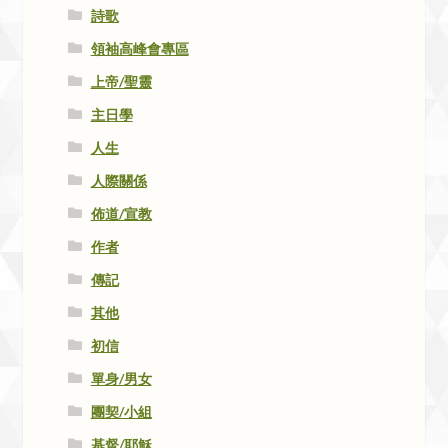
詩歌
領袖高峰會專區
上帝/聖靈
主日學
人生
人際關係
佈道/宣教
作者
傳記
其他
初信
單身/男女
團契/小組
基督/耶穌