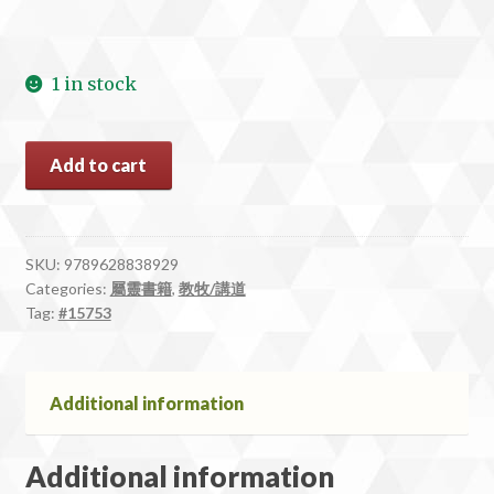
1 in stock
#15753
Add to cart
青
蛙
與
蜥
SKU:
9789628838929
Categories:
屬靈書籍
,
教牧/講道
蜴：
Tag:
#15753
市
場
牧
養
Additional information
事
工
Additional information
的