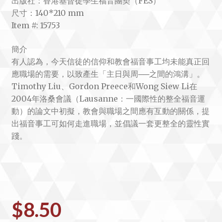
出版社：香港基督徒學生福音團契（FES）
尺寸：140*210 mm
Item #: 15753
簡介
有人認為，今天信徒的信仰和教會福音事工均未能真正回
應職場的需要，以致產生「主日與周──之間的鴻溝」。
Timothy Liu、Gordon Preece和Wong Siew Li在
2004年洛桑會議（Lausanne：一國際性的整全福音運
動）的論文中初擬，教會與職場之間應有互動的關係，提
出福音事工可如何走進職場，並倡議一套更整全的靈性實
踐。
$
8.50