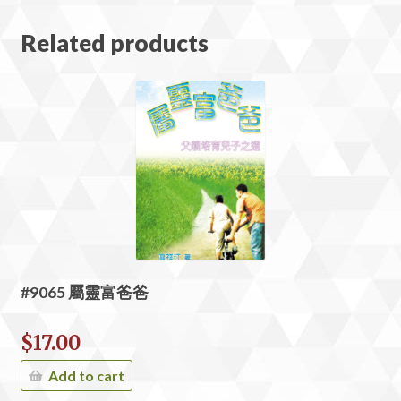
Related products
#9065 屬靈富爸爸
$
17.00
Add to cart