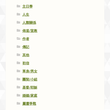
主日學
人生
人際關係
佈道/宣教
作者
傳記
其他
初信
單身/男女
團契/小組
基督/耶穌
婚姻/家庭
屬靈爭戰