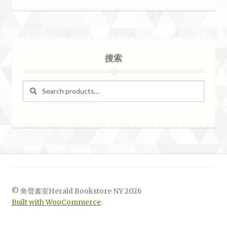
搜索
Search
Search
for:
© 角聲書室Herald Bookstore NY 2026
Built with WooCommerce
.