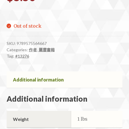
Out of stock
SKU:
9789575564667
Categories:
作者
,
屬靈書籍
Tag:
#13276
Additional information
Additional information
1 lbs
Weight