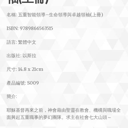
名稱:
五重智能領導–生命領導與卓越領袖(上冊)
ISBN: 9789866563515
語言: 繁體中文
出版社: 以斯拉
尺寸: 14.8 x 21cm
產品編號: S009
簡介:
耶穌基督再來之前，神會藉由聖靈在教會、機構與職場全
面興起五重職事的夢幻團隊。求主在社會七大山頭～