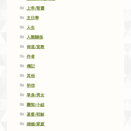
上帝/聖靈
主日學
人生
人際關係
佈道/宣教
作者
傳記
其他
初信
單身/男女
團契/小組
基督/耶穌
婚姻/家庭