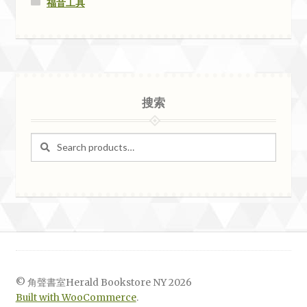
福音工具
搜索
Search
Search
for:
© 角聲書室Herald Bookstore NY 2026
Built with WooCommerce
.