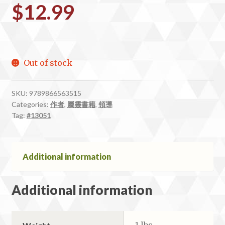
$
12.99
Out of stock
SKU:
9789866563515
Categories:
作者
,
屬靈書籍
,
領導
Tag:
#13051
Additional information
Additional information
1 lbs