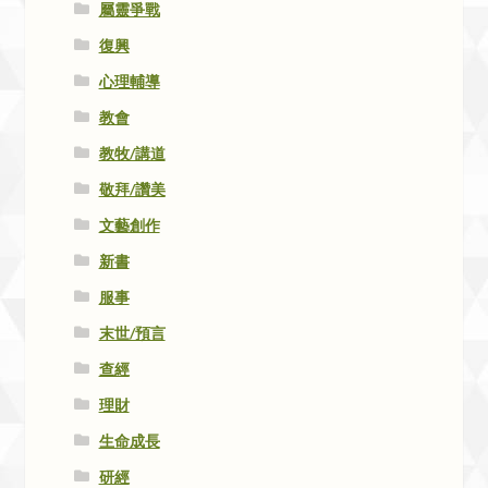
屬靈爭戰
復興
心理輔導
教會
教牧/講道
敬拜/讚美
文藝創作
新書
服事
末世/預言
查經
理財
生命成長
研經