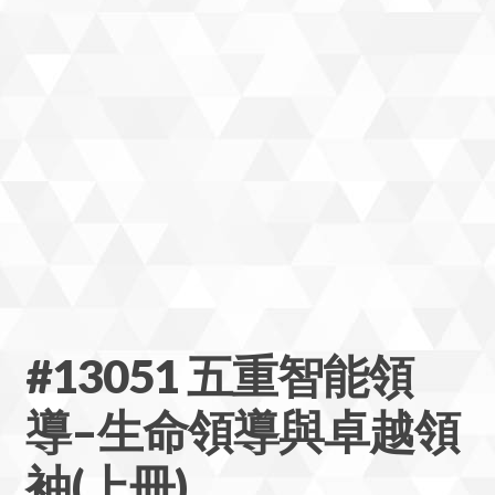
#13051 五重智能領
導–生命領導與卓越領
袖(上冊)