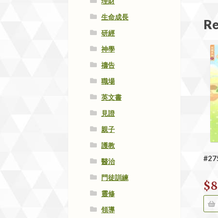
理財
生命成長
Re
研經
神學
禱告
職場
英文書
見證
親子
護教
#2
醫治
門徒訓練
$
8
靈修
領導