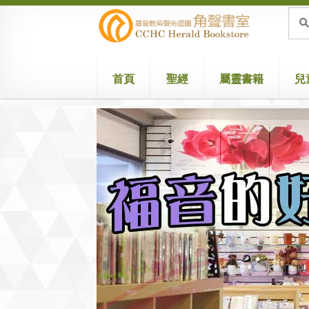
Skip
Skip
Sea
Sear
for:
to
to
navigation
content
首頁
聖經
屬靈書籍
兒
Home
Attribution
Cart
Checkout
兒童聖經/