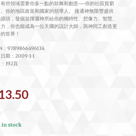
，有些領域需要你多一點的鼓舞和創意──你的社區貧窮
題、你的地區政策和國家的領導人。 接通神無限豐盛供
的源頭，發掘並揮灑神所給你的獨特性、想像力、智慧、
造力，你也能成為一位天國的設計大師，與神同工創造更
好的世界！
N：9789866496134
日期：2009-1-1
：192頁
13.50
1 in stock