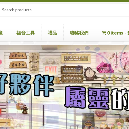
rch
ch
童
福音工具
禮品
聯絡我們
0 items
童書
聖經機
首頁
聖經
聯絡我們