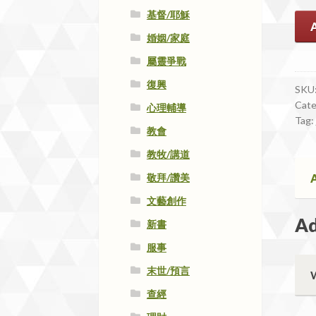
基督/耶穌
#10
與
婚姻/家庭
神
屬靈爭戰
築
復興
夢
SKU
Cate
qua
心理輔導
Tag:
教會
教牧/講道
敬拜/讚美
A
文藝創作
Ad
新書
服事
末世/預言
查經