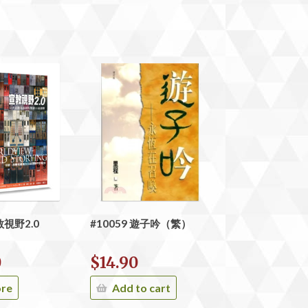
教視野2.0
#10059 遊子吟（繁）
0
$
14.90
ore
Add to cart