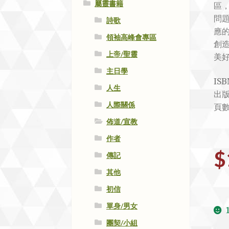
屬靈書籍
區
問
詩歌
應
領袖高峰會專區
創
上帝/聖靈
美
主日學
ISB
人生
出版
人際關係
頁數
佈道/宣教
作者
$
傳記
其他
初信
單身/男女
團契/小組