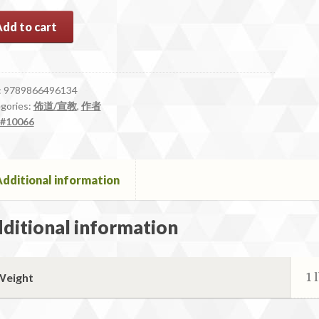
066
Add to cart
:
9789866496134
gories:
佈道/宣教
,
作者
ntity
#10066
dditional information
ditional information
1 
Weight