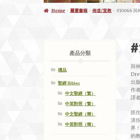
Home
屬靈書籍
佈道/宣教
#10066 
#
產品分類
與
禮品
Dre
出
聖經 Bibles
作者
中文聖經（繁）
譯
中英對照（繁）
抓
中文聖經（簡）
潢
中英對照（簡）
界！
的