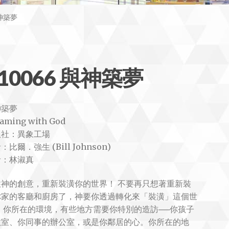
與神築夢
10066 與神築夢
神築夢
aming with God
版社：異象工場
：比爾．強生 (Bill Johnson)
者：林淑真
住神的創意，重新裝潢你的世界！ 不要再只想著重新裝
你家的客廳和廚房了，神要你透過轉化來「裝潢」這個世
 你所在的環境，有些地方需要你特別的造訪──你孩子
教室、你同事的辦公室，或是你鄰居的心。你所在的地