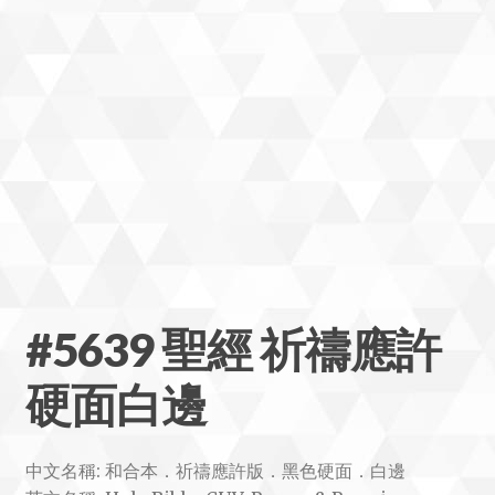
#5639 聖經 祈禱應許
硬面白邊
中文名稱: 和合本．祈禱應許版．黑色硬面．白邊