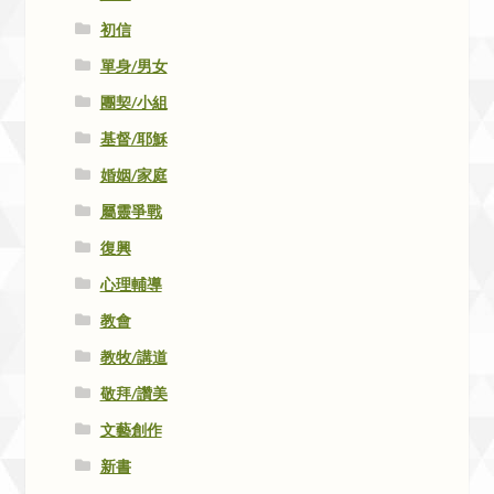
初信
單身/男女
團契/小組
基督/耶穌
婚姻/家庭
屬靈爭戰
復興
心理輔導
教會
教牧/講道
敬拜/讚美
文藝創作
新書