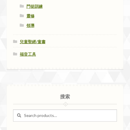
門徒訓練
靈修
領導
兒童聖經/童書
福音工具
搜索
Search
Search
for: