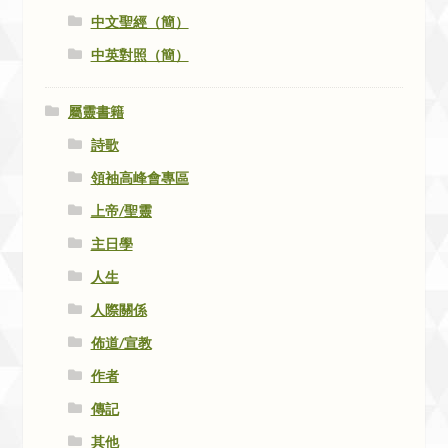
中文聖經（簡）
中英對照（簡）
屬靈書籍
詩歌
領袖高峰會專區
上帝/聖靈
主日學
人生
人際關係
佈道/宣教
作者
傳記
其他