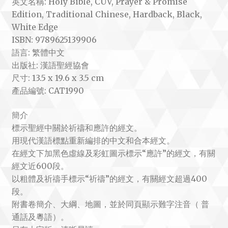
英文名稱: Holy Bible, CUV, Prayer & Promise
Edition, Traditional Chinese, Hardback, Black,
White Edge
ISBN: 9789625139906
語言: 繁體中文
出版社: 漢語聖經協會
尺寸: 13.5 x 19.6 x 3.5 cm
產品編號: CAT1990
簡介
標示聖經中關於祈禱和應許的經文。
用現代漢語標點重新編排的中文和合本經文。
在經文下加黑色虛線及彩虹圖示標示“應許”的經文，有關
經文近600段。
以粗體及祈禱手標示“祈禱”的經文，有關經文超過400
段。
附書卷簡介、大綱、地圖，並於同頁顯示難字注音（ 普
通話及粵語）。