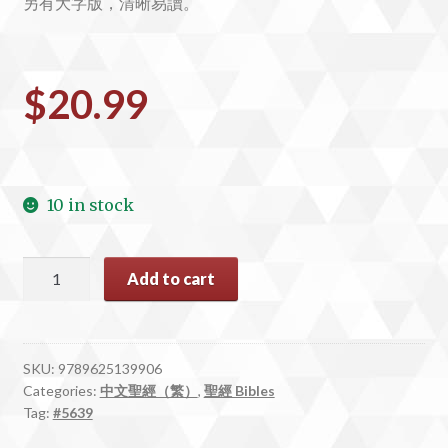
另有大字版，清晰易讀。
$
20.99
10 in stock
#5639
Add to cart
聖
經
祈
禱
SKU:
9789625139906
Categories:
中文聖經（繁）
,
聖經 Bibles
應
Tag:
#5639
許
硬