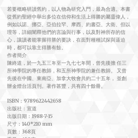
若要概略研讀舊約，以人物為研究入門，最為合適。本書
從舊約聖經中舉出多位在信仰和生活上得勝的屬靈偉人，
例如以諾、挪亞、亞伯拉罕、摩西、約書亞、大衛、但以
理等，詳細闡釋他們的言論與行事，以及對神所存的信
心，讓讀者能掌握得勝的要訣，在面對種種試探與逼迫
時，都可以靠主得勝有餘。
作者簡介
陳終道，於一九五三年至一九七七年間，曾先後擔 任三
所神學院的專任教師，和五所神學院的兼任教師。 又曾
先後在中國、東南亞、加拿大牧會共約二十五年， 並創
辦金燈台活頁刊。著作甚豐，共有四十餘冊。
ISBN：9789622442658
出版社：宣道
出版日期：1988-7-15
尺寸：140*210 mm
頁數：368頁