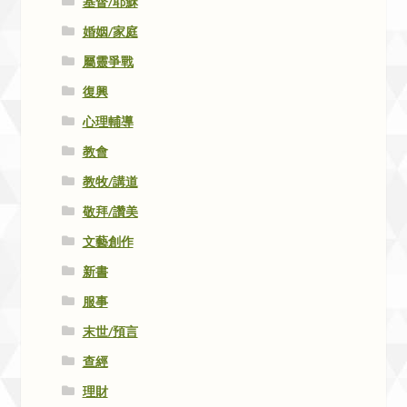
基督/耶穌
婚姻/家庭
屬靈爭戰
復興
心理輔導
教會
教牧/講道
敬拜/讚美
文藝創作
新書
服事
末世/預言
查經
理財