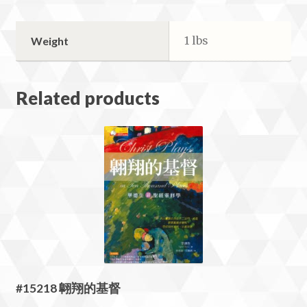
1 lbs
Weight
Related products
#15218 翺翔的基督