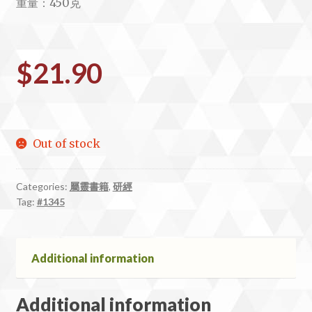
重量：450克
$
21.90
Out of stock
Categories:
屬靈書籍
,
研經
Tag:
#1345
Additional information
Additional information