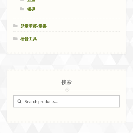
領導
兒童聖經/童書
福音工具
搜索
Search
Search
for: