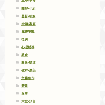
單身/男女
團契/小組
基督/耶穌
婚姻/家庭
屬靈爭戰
復興
心理輔導
教會
教牧/講道
敬拜/讚美
文藝創作
新書
服事
末世/預言