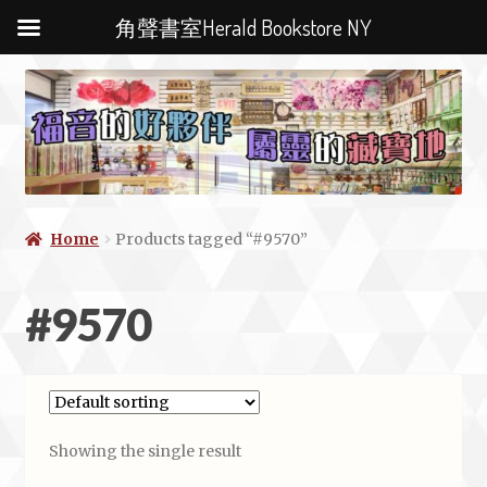
角聲書室Herald Bookstore NY
Home
Products tagged “#9570”
#9570
Showing the single result