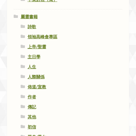
屬靈書籍
詩歌
領袖高峰會專區
上帝/聖靈
主日學
人生
人際關係
佈道/宣教
作者
傳記
其他
初信