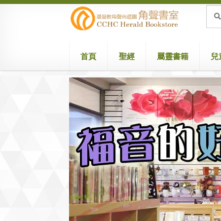
Skip
Skip
Sea
Sear
for:
to
to
navigation
content
首頁
聖經
屬靈書籍
兒
Home
Attribution
Cart
Checkout
兒童聖經/