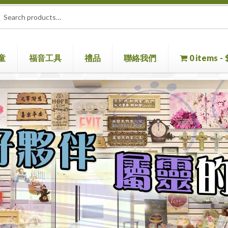
rch
ch
童
福音工具
禮品
聯絡我們
0 items
童書
聖經機
首頁
聖經
聯絡我們