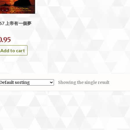
667 上帝有一個夢
0.95
Add to cart
Showing the single result