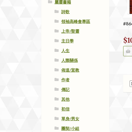
屬靈書籍
詩歌
領袖高峰會專區
#8
上帝/聖靈
$
1
主日學
人生
人際關係
佈道/宣教
作者
傳記
其他
初信
單身/男女
團契/小組