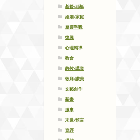
基督/耶穌
婚姻/家庭
屬靈爭戰
復興
心理輔導
教會
教牧/講道
敬拜/讚美
文藝創作
新書
服事
末世/預言
查經