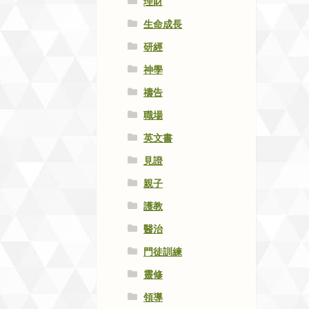
理財
生命成長
研經
神學
禱告
職場
英文書
見證
親子
護教
醫治
門徒訓練
靈修
領導