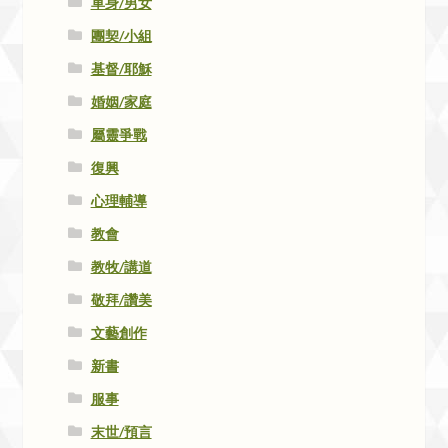
單身/男女
團契/小組
基督/耶穌
婚姻/家庭
屬靈爭戰
復興
心理輔導
教會
教牧/講道
敬拜/讚美
文藝創作
新書
服事
末世/預言