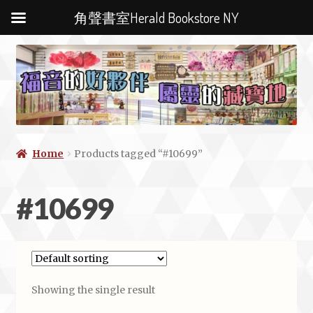
角聲書室Herald Bookstore NY
Home
Products tagged “#10699”
#10699
Showing the single result