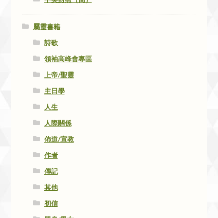
屬靈書籍
詩歌
領袖高峰會專區
上帝/聖靈
主日學
人生
人際關係
佈道/宣教
作者
傳記
其他
初信