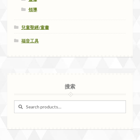
領導
兒童聖經/童書
福音工具
搜索
Search
Search
for: